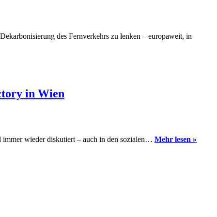
Dekarbonisierung des Fernverkehrs zu lenken – europaweit, in
ctory in Wien
Nightj
 immer wieder diskutiert – auch in den sozialen…
Mehr lesen »
Comm
im
Dialo
mit
der
ÖBB
–
Ein