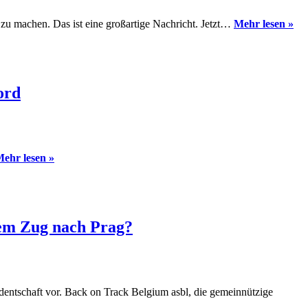
Treffe
in
Wi
 zu machen. Das ist eine großartige Nachricht. Jetzt…
Mehr lesen »
der
wi
Open
me
Innov
Na
Facto
be
in
Un
Wien
ord
all
Pos
Jetzt
ehr lesen »
„on
track“:
Die
neue
Generation
 dem Zug nach Prag?
des
ÖBB-
Nightjet
–
wir
identschaft vor. Back on Track Belgium asbl, die gemeinnützige
waren
20