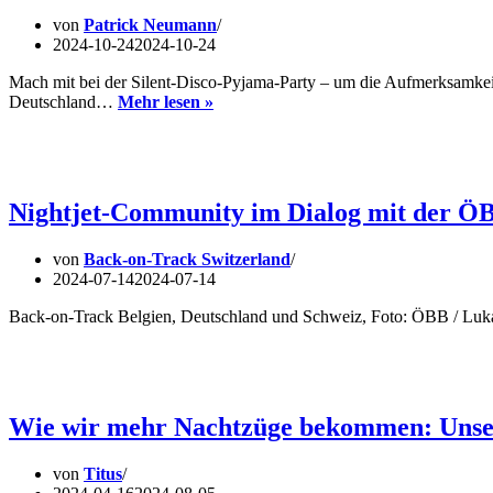
von
Patrick Neumann
2024-10-24
2024-10-24
Mach mit bei der Silent-Disco-Pyjama-Party – um die Aufmerksamkei
Pyjama-
Deutschland…
Mehr lesen »
Party
&
Silent
Disco
am
Nightjet-Community im Dialog mit der ÖBB
25.10.
von
Back-on-Track Switzerland
2024-07-14
2024-07-14
Back-on-Track Belgien, Deutschland und Schweiz, Foto: ÖBB / Luka
Wie wir mehr Nachtzüge bekommen: Unser 
von
Titus