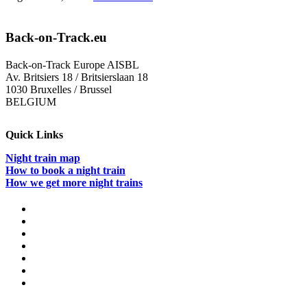
tschechische
Ratspräsidentschaft
will
Back-on-Track.eu
nicht
auf
Back-on-Track Europe AISBL
den
Av. Britsiers 18 / Britsierslaan 18
Nachtzug
1030 Bruxelles / Brussel
setzen.
BELGIUM
Was
ist
mit
Quick Links
dem
Zug
Night train map
nach
How to book a night train
Prag?
How we get more night trains