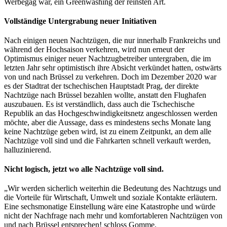
Werbegag war, ein Greenwashing der reinsten Art.
Vollständige Untergrabung neuer Initiativen
Nach einigen neuen Nachtzügen, die nur innerhalb Frankreichs und
während der Hochsaison verkehren, wird nun erneut der
Optimismus einiger neuer Nachtzugbetreiber untergraben, die im
letzten Jahr sehr optimistisch ihre Absicht verkündet hatten, ostwärts
von und nach Brüssel zu verkehren. Doch im Dezember 2020 war
es der Stadtrat der tschechischen Hauptstadt Prag, der direkte
Nachtzüge nach Brüssel bezahlen wollte, anstatt den Flughafen
auszubauen. Es ist verständlich, dass auch die Tschechische
Republik an das Hochgeschwindigkeitsnetz angeschlossen werden
möchte, aber die Aussage, dass es mindestens sechs Monate lang
keine Nachtzüge geben wird, ist zu einem Zeitpunkt, an dem alle
Nachtzüge voll sind und die Fahrkarten schnell verkauft werden,
halluzinierend.
Nicht logisch, jetzt wo alle Nachtzüge voll sind.
„Wir werden sicherlich weiterhin die Bedeutung des Nachtzugs und
die Vorteile für Wirtschaft, Umwelt und soziale Kontakte erläutern.
Eine sechsmonatige Einstellung wäre eine Katastrophe und würde
nicht der Nachfrage nach mehr und komfortableren Nachtzügen von
und nach Brüssel entsprechen! schloss Gomme.