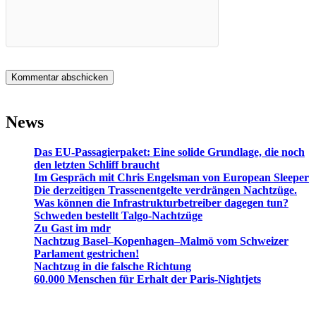
News
Das EU-Passagierpaket: Eine solide Grundlage, die noch
den letzten Schliff braucht
Im Gespräch mit Chris Engelsman von European Sleeper
Die derzeitigen Trassenentgelte verdrängen Nachtzüge.
Was können die Infrastrukturbetreiber dagegen tun?
Schweden bestellt Talgo-Nachtzüge
Zu Gast im mdr
Nachtzug Basel–Kopenhagen–Malmö vom Schweizer
Parlament gestrichen!
Nachtzug in die falsche Richtung
60.000 Menschen für Erhalt der Paris-Nightjets