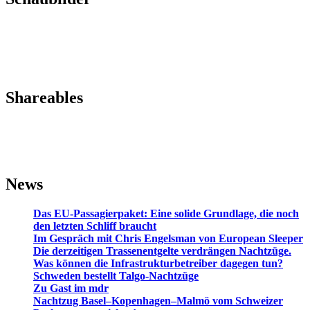
Shareables
News
Das EU-Passagierpaket: Eine solide Grundlage, die noch
den letzten Schliff braucht
Im Gespräch mit Chris Engelsman von European Sleeper
Die derzeitigen Trassenentgelte verdrängen Nachtzüge.
Was können die Infrastrukturbetreiber dagegen tun?
Schweden bestellt Talgo-Nachtzüge
Zu Gast im mdr
Nachtzug Basel–Kopenhagen–Malmö vom Schweizer