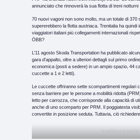
annunciato che rinnoverà la sua flotta di treni notturni 
70 nuovi vagoni non sono molto, ma un totale di 370 sa
supererebbero la flotta austriaca. Trenitalia ha quindi 
viaggiatori italiani più collegamenti internazionali ris
ÖBB?
L’11 agosto Skoda Transportation ha pubblicato alcune 
gara d’appalto, oltre a ulteriori dettagli sul primo ordi
economica (posti a sedere) in un ampio spazio, 44 c
cuccette a 1 e 2 letti).
Le cuccette offriranno sette scompartimenti regolari 
senza barriere per le persone a mobilità ridotta (PRM)
letto per carrozza, che corrisponde alla capacità di 
anche di uno scomparto per PRM. Il poggiatesta visibi
convertite in posizione seduta. Tuttavia, ciò richiedere
La cabina a cuccetta