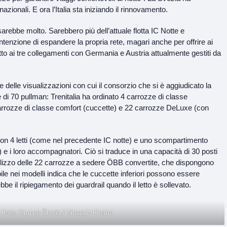
nazionali. E ora l’Italia sta iniziando il rinnovamento.
rebbe molto. Sarebbero più dell’attuale flotta IC Notte e
intenzione di espandere la propria rete, magari anche per offrire ai
petto ai tre collegamenti con Germania e Austria attualmente gestiti da
delle visualizzazioni con cui il consorzio che si è aggiudicato la
ne di 70 pullman: Trenitalia ha ordinato 4 carrozze di classe
arrozze di classe comfort (cuccette) e 22 carrozze DeLuxe (con
con 4 letti (come nel precedente IC notte) e uno scompartimento
 e i loro accompagnatori. Ciò si traduce in una capacità di 30 posti
utilizzo delle 22 carrozze a sedere ÖBB convertite, che dispongono
le nei modelli indica che le cuccette inferiori possono essere
bbe il ripiegamento dei guardrail quando il letto è sollevato.
. Foto: Gruppo Škoda / Titagarh Firema