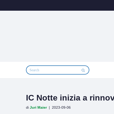
Vai
al
contenuto
IC Notte inizia a rinnov
di
Juri Maier
2023-09-06