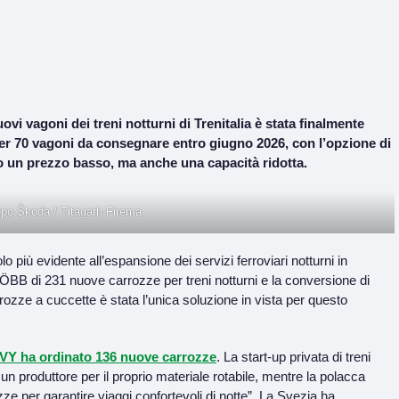
uovi vagoni dei treni notturni di Trenitalia è stata finalmente
per 70 vagoni da consegnare entro giugno 2026, con l’opzione di
o un prezzo basso, ma anche una capacità ridotta.
po Škoda / Titagarh Firema
 più evidente all’espansione dei servizi ferroviari notturni in
a ÖBB di 231 nuove carrozze per treni notturni e la conversione di
rozze a cuccette è stata l’unica soluzione in vista per questo
VY ha ordinato 136 nuove carrozze
. La start-up privata di treni
un produttore per il proprio materiale rotabile, mentre la polacca
zze per garantire viaggi confortevoli di notte”. La Svezia ha