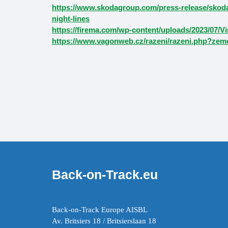
https://www.skodagroup.com/press-release/skoda-
night-lines
https://firema.com/wp-content/uploads/2023/07/Vi
https://www.vagonweb.cz/razeni/razeni.php?ze
Back-on-Track.eu
Back-on-Track Europe AISBL
Av. Britsiers 18 / Britsierslaan 18