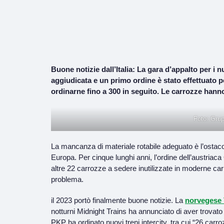
Buone notizie dall’Italia: La gara d’appalto per i n
aggiudicata e un primo ordine è stato effettuato 
ordinarne fino a 300 in seguito. Le carrozze hann
Foto: Grup
La mancanza di materiale rotabile adeguato è l’ostacolo
Europa. Per cinque lunghi anni, l’ordine dell’austriac
altre 22 carrozze a sedere inutilizzate in moderne car
problema.
il 2023 portò finalmente buone notizie. La
norvegese 
notturni Midnight Trains ha annunciato di aver trovato 
PKP ha ordinato nuovi treni intercity, tra cui “26 carro