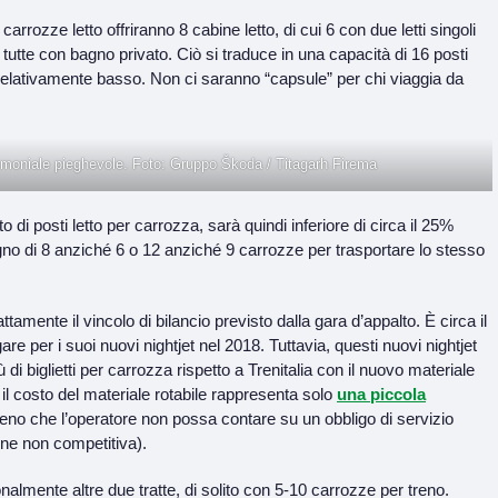
rrozze letto offriranno 8 cabine letto, di cui 6 con due letti singoli
tutte con bagno privato. Ciò si traduce in una capacità di 16 posti
zo relativamente basso. Non ci saranno “capsule” per chi viaggia da
imoniale pieghevole. Foto: Gruppo Škoda / Titagarh Firema
 di posti letto per carrozza, sarà quindi inferiore di circa il 25%
sogno di 8 anziché 6 o 12 anziché 9 carrozze per trasportare lo stesso
tamente il vincolo di bilancio previsto dalla gara d’appalto. È circa il
per i suoi nuovi nightjet nel 2018. Tuttavia, questi nuovi nightjet
 biglietti per carrozza rispetto a Trenitalia con il nuovo materiale
é il costo del materiale rotabile rappresenta solo
una piccola
eno che l’operatore non possa contare su un obbligo di servizio
ne non competitiva).
onalmente altre due tratte, di solito con 5-10 carrozze per treno.