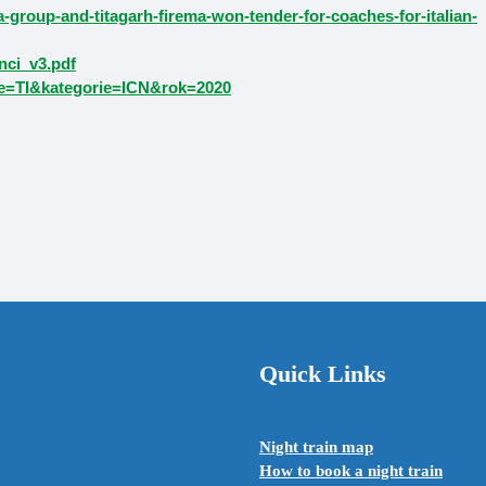
group-and-titagarh-firema-won-tender-for-coaches-for-italian-
nci_v3.pdf
me=TI&kategorie=ICN&rok=2020
Quick Links
Night train map
How to book a night train