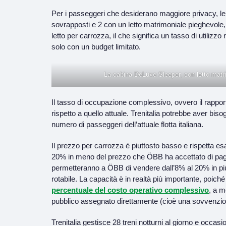
Per i passeggeri che desiderano maggiore privacy, le ca
sovrapposti e 2 con un letto matrimoniale pieghevole, 
letto per carrozza, il che significa un tasso di utiliz
solo con un budget limitato.
La cabina DeLuxe Sleeper, con letto matr
Il tasso di occupazione complessivo, ovvero il rapporto
rispetto a quello attuale. Trenitalia potrebbe aver bi
numero di passeggeri dell’attuale flotta italiana.
Il prezzo per carrozza è piuttosto basso e rispetta esat
20% in meno del prezzo che ÖBB ha accettato di pagare 
permetteranno a ÖBB di vendere dall’8% al 20% in più di
rotabile. La capacità è in realtà più importante, poich
percentuale del costo operativo complessivo
, a m
pubblico assegnato direttamente (cioè una sovvenzio
Trenitalia gestisce 28 treni notturni al giorno e occasi