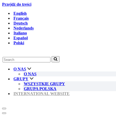
Przejdź do treści
English
Français
Deutsch
Nederlands
Italiano
Español
Polski
Szukaj...
O NAS
O NAS
GRUPY
WSZYSTKIE GRUPY
GRUPA POLSKA
INTERNATIONAL WEBSITE
Menu
nawigacji
Menu