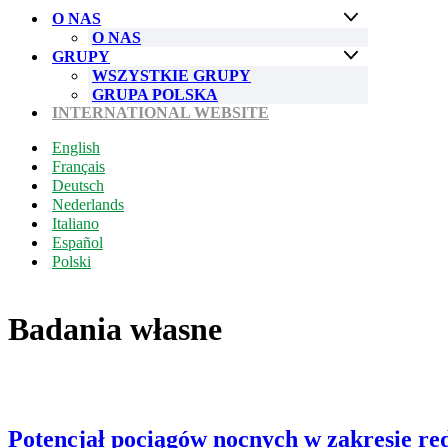
nawigacji
O NAS
O NAS
GRUPY
WSZYSTKIE GRUPY
GRUPA POLSKA
INTERNATIONAL WEBSITE
English
Français
Deutsch
Nederlands
Italiano
Español
Polski
Badania własne
Potencjał pociągów nocnych w zakresie red