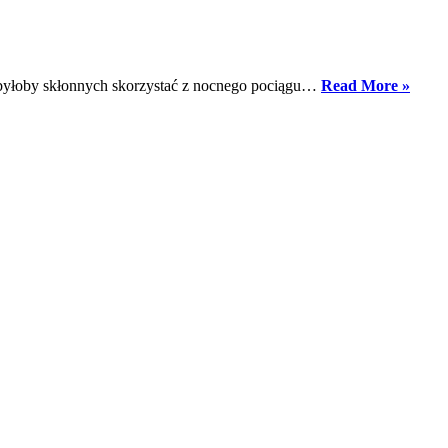
Poten
 byłoby skłonnych skorzystać z nocnego pociągu…
Read More »
poci
nocn
w
zakre
reduk
globa
ociep