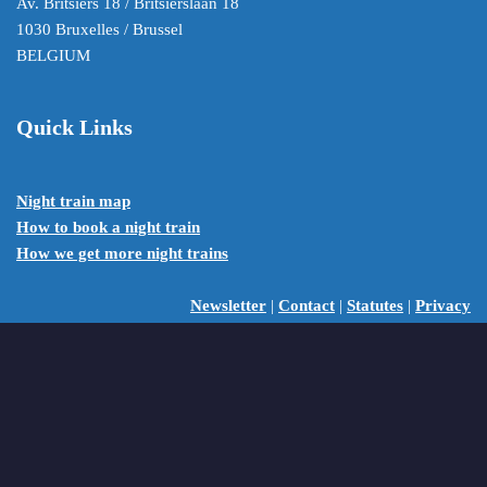
Av. Britsiers 18 / Britsierslaan 18
1030 Bruxelles / Brussel
BELGIUM
Quick Links
Night train map
How to book a night train
How we get more night trains
Newsletter
|
Contact
|
Statutes
|
Privacy