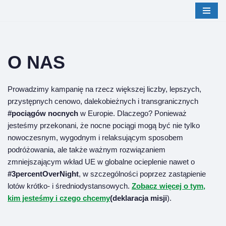
Przejdź
do
treści
O NAS
Prowadzimy kampanię na rzecz większej liczby, lepszych,
przystępnych cenowo, dalekobieżnych i transgranicznych
#pociągów nocnych
w Europie. Dlaczego? Ponieważ
jesteśmy przekonani, że nocne pociągi mogą być nie tylko
nowoczesnym, wygodnym i relaksującym sposobem
podróżowania, ale także ważnym rozwiązaniem
zmniejszającym wkład UE w globalne ocieplenie nawet o
#3percentOverNight
, w szczególności poprzez zastąpienie
lotów krótko- i średniodystansowych.
Zobacz więcej o tym,
kim jesteśmy i czego chcemy
(deklaracja misji
).