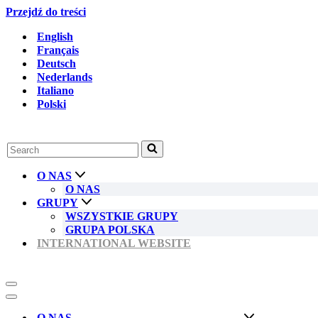
Przejdź do treści
English
Français
Deutsch
Nederlands
Italiano
Polski
Szukaj...
O NAS
O NAS
GRUPY
WSZYSTKIE GRUPY
GRUPA POLSKA
INTERNATIONAL WEBSITE
Menu
nawigacji
Menu
nawigacji
O NAS