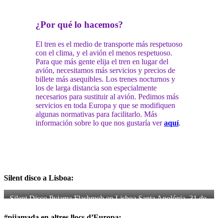
¿Por qué lo hacemos?
El tren es el medio de transporte más respetuoso
con el clima, y el avión el menos respetuoso.
Para que más gente elija el tren en lugar del
avión, necesitamos más servicios y precios de
billete más asequibles. Los trenes nocturnos y
los de larga distancia son especialmente
necesarios para sustituir al avión. Pedimos más
servicios en toda Europa y que se modifiquen
algunas normativas para facilitarlo. Más
información sobre lo que nos gustaría ver
aquí
.
Silent disco a Lisboa:
Silent Disco Pyjama Flashmob en Lisboa Santa Apolónia, 31 de 
mayo de 2024 (Fotos: 
Aterra
)
#pijamada en altres llocs d’Europa: