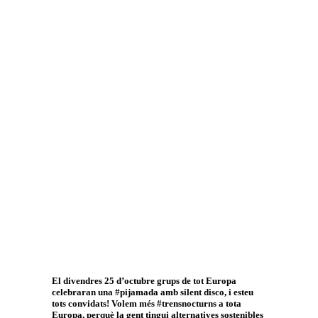
Uneix-te a la
Trans-Europe Pyjama
Party
El divendres 25 d’octubre grups de tot Europa
celebraran una #pijamada amb silent disco, i esteu
tots convidats! Volem més #trensnocturns a tota
Europa, perquè la gent tingui alternatives sostenibles