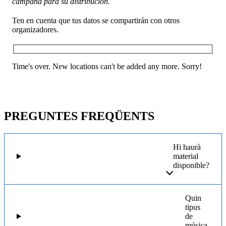
campaña para su distribución.
Ten en cuenta que tus datos se compartirán con otros
organizadores.
Time's over. New locations can't be added any more. Sorry!
PREGUNTES FREQÜENTS
Hi haurà
material
disponible?
Quin
tipus
de
música