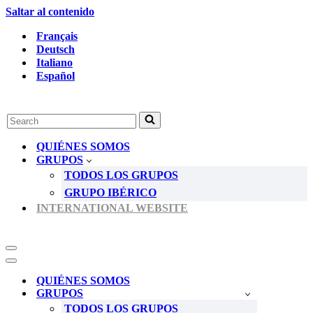
Saltar al contenido
Français
Deutsch
Italiano
Español
Buscar...
QUIÉNES SOMOS
GRUPOS
TODOS LOS GRUPOS
GRUPO IBÉRICO
INTERNATIONAL WEBSITE
Menú
de
Menú
navegación
de
QUIÉNES SOMOS
navegación
GRUPOS
TODOS LOS GRUPOS