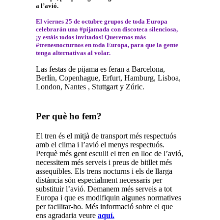
a l’avió.
El viernes 25 de octubre grupos de toda Europa
celebrarán una #pijamada con discoteca silenciosa,
¡y estáis todos invitados! Queremos más
#trenesnocturnos en toda Europa, para que la gente
tenga alternativas al volar.
Las festas de pijama es feran a Barcelona,
Berlín, Copenhague, Erfurt, Hamburg, Lisboa,
London, Nantes , Stuttgart y Zúric.
Per què ho fem?
El tren és el mitjà de transport més respectuós
amb el clima i l’avió el menys respectuós.
Perquè més gent esculli el tren en lloc de l’avió,
necessitem més serveis i preus de bitllet més
assequibles. Els trens nocturns i els de llarga
distància són especialment necessaris per
substituir l’avió. Demanem més serveis a tot
Europa i que es modifiquin algunes normatives
per facilitar-ho. Més informació sobre el que
ens agradaria veure
aquí.