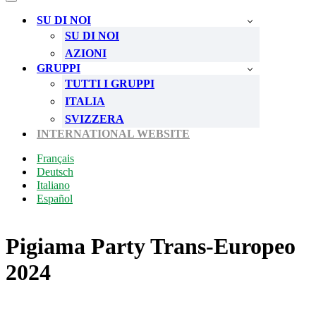
di
Menu
navigazione
di
SU DI NOI
navigazione
SU DI NOI
AZIONI
GRUPPI
TUTTI I GRUPPI
ITALIA
SVIZZERA
INTERNATIONAL WEBSITE
Français
Deutsch
Italiano
Español
Pigiama Party Trans-Europeo
2024