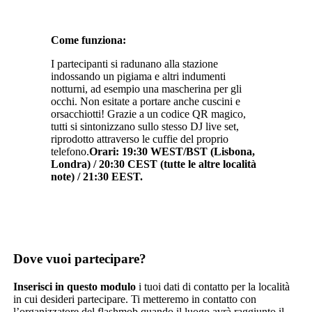
Come funziona:
I partecipanti si radunano alla stazione
indossando un pigiama e altri indumenti
notturni, ad esempio una mascherina per gli
occhi. Non esitate a portare anche cuscini e
orsacchiotti! Grazie a un codice QR magico,
tutti si sintonizzano sullo stesso DJ live set,
riprodotto attraverso le cuffie del proprio
telefono.
Orari: 19:30 WEST/BST (Lisbona,
Londra) / 20:30 CEST (tutte le altre località
note) / 21:30 EEST.
Dove vuoi partecipare?
Inserisci in questo modulo
i tuoi dati di contatto per la località
in cui desideri partecipare. Ti metteremo in contatto con
l’organizzatore del flashmob quando il luogo avrà raggiunto il