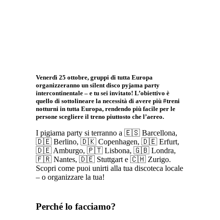
Venerdì 25 ottobre, gruppi di tutta Europa
organizzeranno un silent disco pyjama party
intercontinentale – e tu sei invitato! L’obiettivo è
quello di sottolineare la necessità di avere più #treni
notturni in tutta Europa, rendendo più facile per le
persone scegliere il treno piuttosto che l’aereo.
I pigiama party si terranno a 🇪🇸 Barcellona,
🇩🇪 Berlino, 🇩🇰 Copenhagen, 🇩🇪 Erfurt,
🇩🇪 Amburgo, 🇵🇹 Lisbona, 🇬🇧 Londra,
🇫🇷 Nantes, 🇩🇪 Stuttgart e 🇨🇭 Zurigo.
Scopri come puoi unirti alla tua discoteca locale
– o organizzare la tua!
Perché lo facciamo?