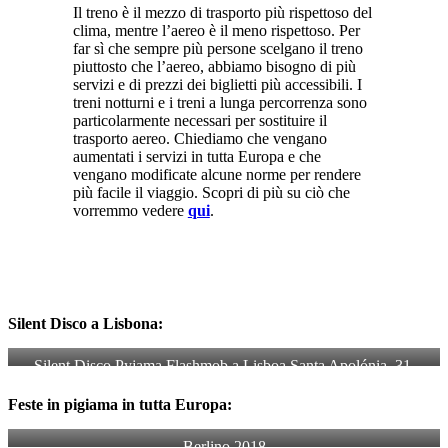
Il treno è il mezzo di trasporto più rispettoso del
clima, mentre l’aereo è il meno rispettoso. Per
far sì che sempre più persone scelgano il treno
piuttosto che l’aereo, abbiamo bisogno di più
servizi e di prezzi dei biglietti più accessibili. I
treni notturni e i treni a lunga percorrenza sono
particolarmente necessari per sostituire il
trasporto aereo. Chiediamo che vengano
aumentati i servizi in tutta Europa e che
vengano modificate alcune norme per rendere
più facile il viaggio. Scopri di più su ciò che
vorremmo vedere
qui
.
Silent Disco a Lisbona:
Silent Disco Pyjama Flashmob a Lisboa Santa Apolónia, 31 
maggio 2024 (Foto: 
Aterra
)
Feste in pigiama in tutta Europa:
Berlino 2018