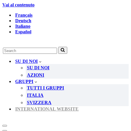
Vai al contenuto
Français
Deutsch
Italiano
Español
Ricerca
per
...
SU DI NOI
SU DI NOI
AZIONI
GRUPPI
TUTTI I GRUPPI
ITALIA
SVIZZERA
INTERNATIONAL WEBSITE
Menu