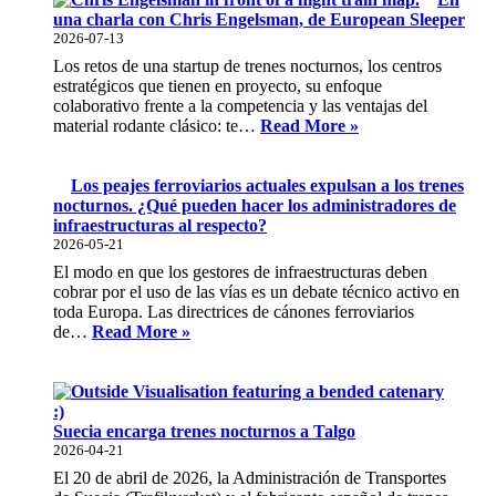
UE
una charla con Chris Engelsman, de European Sleeper
sobre
2026-07-13
los
Los retos de una startup de trenes nocturnos, los centros
pasajeros:
estratégicos que tienen en proyecto, su enfoque
una
colaborativo frente a la competencia y las ventajas del
base
En
material rodante clásico: te…
Read More »
sólida
una
a
charla
la
con
Los peajes ferroviarios actuales expulsan a los trenes
que
Chris
nocturnos. ¿Qué pueden hacer los administradores de
le
Engelsman,
infraestructuras al respecto?
faltan
de
2026-05-21
los
European
El modo en que los gestores de infraestructuras deben
últimos
Sleeper
cobrar por el uso de las vías es un debate técnico activo en
retoques
toda Europa. Las directrices de cánones ferroviarios
Los
de…
Read More »
peajes
ferroviarios
actuales
expulsan
a
Suecia encarga trenes nocturnos a Talgo
los
2026-04-21
trenes
El 20 de abril de 2026, la Administración de Transportes
nocturnos.