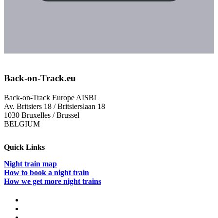
Back-on-Track.eu
Back-on-Track Europe AISBL
Av. Britsiers 18 / Britsierslaan 18
1030 Bruxelles / Brussel
BELGIUM
Quick Links
Night train map
How to book a night train
How we get more night trains