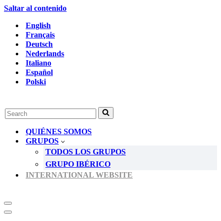
Saltar al contenido
English
Français
Deutsch
Nederlands
Italiano
Español
Polski
Buscar...
QUIÉNES SOMOS
GRUPOS
TODOS LOS GRUPOS
GRUPO IBÉRICO
INTERNATIONAL WEBSITE
Menú
de
Menú