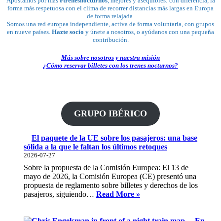
Apostamos por más
#trenesnocturnos
, mejores y asequibles: con diferencia, la
forma más respetuosa con el clima de recorrer distancias más largas en Europa
de forma relajada.
Somos una red europea independiente, activa de forma voluntaria, con grupos
en nueve países.
Hazte socio
y únete a nosotros, o ayúdanos con una pequeña
contribución.
Más sobre nosotros y nuestra misión
¿Cómo reservar billetes con los trenes nocturnos?
GRUPO IBÉRICO
El paquete de la UE sobre los pasajeros: una base
sólida a la que le faltan los últimos retoques
2026-07-27
Sobre la propuesta de la Comisión Europea: El 13 de
mayo de 2026, la Comisión Europea (CE) presentó una
propuesta de reglamento sobre billetes y derechos de los
El
pasajeros, siguiendo…
Read More »
paquete
de
la
En