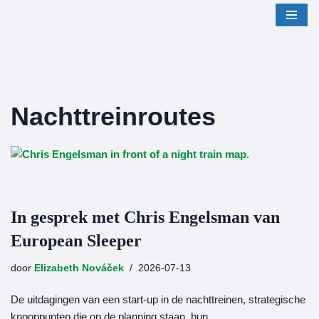
Ga
naar
de
inhoud
Nachttreinroutes
In gesprek met Chris Engelsman van
European Sleeper
door
Elizabeth Nováček
2026-07-13
De uitdagingen van een start-up in de nachttreinen, strategische
knooppunten die op de planning staan, hun