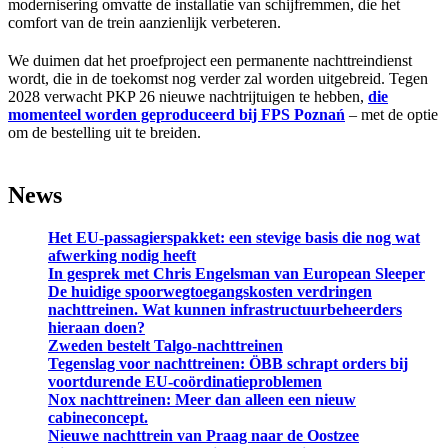
modernisering omvatte de installatie van schijfremmen, die het
comfort van de trein aanzienlijk verbeteren.
We duimen dat het proefproject een permanente nachttreindienst
wordt, die in de toekomst nog verder zal worden uitgebreid. Tegen
2028 verwacht PKP 26 nieuwe nachtrijtuigen te hebben,
die
momenteel worden geproduceerd bij FPS Poznań
– met de optie
om de bestelling uit te breiden.
News
Het EU-passagierspakket: een stevige basis die nog wat
afwerking nodig heeft
In gesprek met Chris Engelsman van European Sleeper
De huidige spoorwegtoegangskosten verdringen
nachttreinen. Wat kunnen infrastructuurbeheerders
hieraan doen?
Zweden bestelt Talgo-nachttreinen
Tegenslag voor nachttreinen: ÖBB schrapt orders bij
voortdurende EU-coördinatieproblemen
Nox nachttreinen: Meer dan alleen een nieuw
cabineconcept.
Nieuwe nachttrein van Praag naar de Oostzee