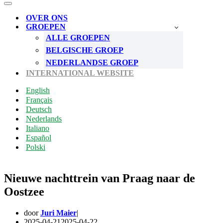
Menu
Navigatie
Menu
OVER ONS
GROEPEN
ALLE GROEPEN
BELGISCHE GROEP
NEDERLANDSE GROEP
INTERNATIONAL WEBSITE
English
Français
Deutsch
Nederlands
Italiano
Español
Polski
Nieuwe nachttrein van Praag naar de
Oostzee
door
Juri Maier
2025-04-21
2025-04-22