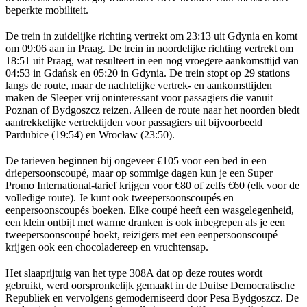
beperkte mobiliteit.
De trein in zuidelijke richting vertrekt om 23:13 uit Gdynia en komt
om 09:06 aan in Praag. De trein in noordelijke richting vertrekt om
18:51 uit Praag, wat resulteert in een nog vroegere aankomsttijd van
04:53 in Gdańsk en 05:20 in Gdynia. De trein stopt op 29 stations
langs de route, maar de nachtelijke vertrek- en aankomsttijden
maken de Sleeper vrij oninteressant voor passagiers die vanuit
Poznan of Bydgoszcz reizen. Alleen de route naar het noorden biedt
aantrekkelijke vertrektijden voor passagiers uit bijvoorbeeld
Pardubice (19:54) en Wrocław (23:50).
De tarieven beginnen bij ongeveer €105 voor een bed in een
driepersoonscoupé, maar op sommige dagen kun je een Super
Promo International-tarief krijgen voor €80 of zelfs €60 (elk voor de
volledige route). Je kunt ook tweepersoonscoupés en
eenpersoonscoupés boeken. Elke coupé heeft een wasgelegenheid,
een klein ontbijt met warme dranken is ook inbegrepen als je een
tweepersoonscoupé boekt, reizigers met een eenpersoonscoupé
krijgen ook een chocoladereep en vruchtensap.
Het slaaprijtuig van het type 308A dat op deze routes wordt
gebruikt, werd oorspronkelijk gemaakt in de Duitse Democratische
Republiek en vervolgens gemoderniseerd door Pesa Bydgoszcz. De