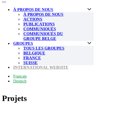
de
Menu
navigation
de
À PROPOS DE NOUS
navigation
À PROPOS DE NOUS
ACTIONS
PUBLICATIONS
COMMUNIQUÉS
COMMUNIQUÉS DU
GROUPE BELGE
GROUPES
TOUS LES GROUPES
BELGIQUE
FRANCE
SUISSE
INTERNATIONAL WEBSITE
Français
Deutsch
Projets