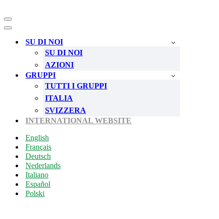
Menu
di
Menu
navigazione
di
SU DI NOI
navigazione
SU DI NOI
AZIONI
GRUPPI
TUTTI I GRUPPI
ITALIA
SVIZZERA
INTERNATIONAL WEBSITE
English
Français
Deutsch
Nederlands
Italiano
Español
Polski