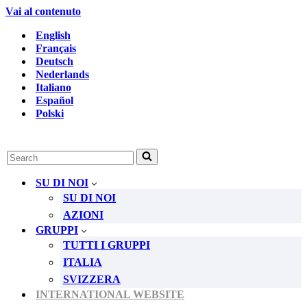
Vai al contenuto
English
Français
Deutsch
Nederlands
Italiano
Español
Polski
Ricerca
per
...
SU DI NOI
SU DI NOI
AZIONI
GRUPPI
TUTTI I GRUPPI
ITALIA
SVIZZERA
INTERNATIONAL WEBSITE