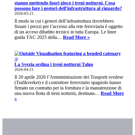
Engelsman
stanno mettendo fuori gioco i treni notturni. Cosa
di
possono fare i gestori dell’infrastruttura al riguardo?
European
2026-05-21
Sleeper
Il modo in cui i gestori dell’infrastruttura dovrebbero
fissare i prezzi per l’accesso alla rete ferroviaria è oggetto
di un acceso dibattito tecnico in tutta Europa. Le linee
Le
guida TAC 2025 della…
Read More »
attuali
tariffe
di
accesso
alla
La Svezia ordina i treni notturni Talgo
rete
2026-04-21
ferroviaria
Il 20 aprile 2026 l’Amministrazione dei Trasporti svedese
stanno
(Trafikverket) e il costruttore ferroviario spagnolo hanno
mettendo
firmato un contratto per la fornitura e la manutenzione di
fuori
una nuova flotta di treni notturni, destinata…
Read More
gioco
La
»
i
Svezia
treni
ordina
notturni.
i
Cosa
treni
possono
notturni
fare
Talgo
i