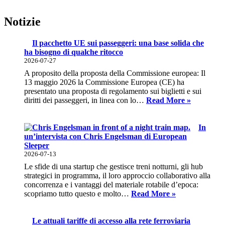
Notizie
Il pacchetto UE sui passeggeri: una base solida che
ha bisogno di qualche ritocco
2026-07-27
A proposito della proposta della Commissione europea: Il
13 maggio 2026 la Commissione Europea (CE) ha
presentato una proposta di regolamento sui biglietti e sui
Il
diritti dei passeggeri, in linea con lo…
Read More »
pacchetto
UE
sui
In
passeggeri
un’intervista con Chris Engelsman di European
una
Sleeper
base
2026-07-13
solida
Le sfide di una startup che gestisce treni notturni, gli hub
che
strategici in programma, il loro approccio collaborativo alla
ha
concorrenza e i vantaggi del materiale rotabile d’epoca:
bisogno
In
scopriamo tutto questo e molto…
Read More »
di
un’intervista
qualche
con
ritocco
Chris
Le attuali tariffe di accesso alla rete ferroviaria