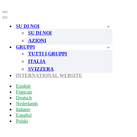
Menu
di
Menu
navigazione
di
SU DI NOI
navigazione
SU DI NOI
AZIONI
GRUPPI
TUTTI I GRUPPI
ITALIA
SVIZZERA
INTERNATIONAL WEBSITE
English
Français
Deutsch
Nederlands
Italiano
Español
Polski