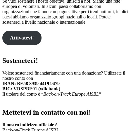
Se vuoi sostenere i nostri obiettivi, unisciti a noi! Siamo una rete
europea di volontari. In alcuni paesi collaboriamo con
organizzazioni che fanno campagne attive per i treni notturni, in altri
paesi abbiamo organizzato gruppi nazionali o locali. Potete
sostenerci a livello nazionale o internazionale:
Attivatevi!
Sosteneteci!
Volete sostenerci finanziariamente con una donazione? Utilizzate il
nostro conto con
IBAN: BE58 8939 4419 9479
BIC:
VDSPBE91
(vdk bank)
Il titolare del conto è “
Back-on-Track Europe AISBL
“
Mettetevi in contatto con noi!
Il nostro indirizzo ufficiale è
Back-on-Track Europe AISBL