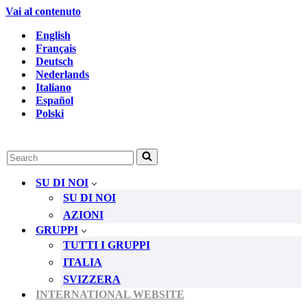
Vai al contenuto
English
Français
Deutsch
Nederlands
Italiano
Español
Polski
Ricerca
per
...
SU DI NOI
SU DI NOI
AZIONI
GRUPPI
TUTTI I GRUPPI
ITALIA
SVIZZERA
INTERNATIONAL WEBSITE