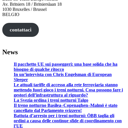
Av. Britsiers 18 / Britsierslaan 18
1030 Bruxelles / Brussel
BELGIO
contattaci
News
Il pacchetto UE sui passeggeri: una base solida che ha
bisogno di qualche ritocco
In un’intervista con Chris Engelsman di European
Sleeper
Le attuali tariffe di accesso alla rete ferroviaria stanno
mettendo fuori gioco i treni notturni. Cosa possono fare i
gestori dell’infrastruttura al riguardo?
La Svezia ordina i treni notturni Talgo
Il treno notturno Basilea–Copenaghen–Malmö è stato
cancellato dal Parlamento svizzero!
Battuta d’arresto per i treni notturni: ÖBB taglia gli
ordini a causa delle continue sfide di coordinamento con
l’UE