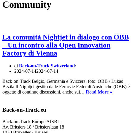
Community
La comunità Nightjet in dialogo con ÖBB
– Un incontro alla Open Innovation
Factory di Vienna
di
Back-on-Track Switzerland
2024-07-14
2024-07-14
Back-on-Track Belgio, Germania e Svizzera, foto: ÖBB / Lukas
Bezila Il Nightjet gestito dalle Ferrovie Federali Austriache (ÖBB) è
La
oggetto di continue discussioni, anche sui…
Read More »
comunità
Nightjet
in
Back-on-Track.eu
dialogo
con
Back-on-Track Europe AISBL
ÖBB
Av. Britsiers 18 / Britsierslaan 18
–
1030 Bruxelles / Brussel