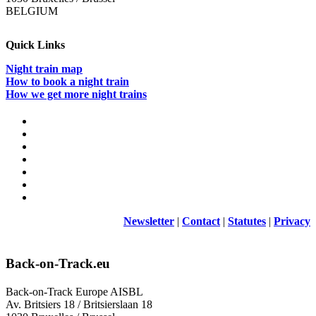
Un
BELGIUM
incontro
alla
Open
Quick Links
Innovatio
Factory
Night train map
di
How to book a night train
Vienna
How we get more night trains
Newsletter
|
Contact
|
Statutes
|
Privacy
Back-on-Track.eu
Back-on-Track Europe AISBL
Av. Britsiers 18 / Britsierslaan 18