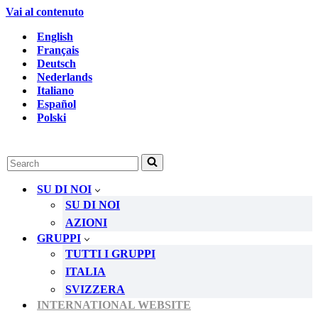
Vai al contenuto
English
Français
Deutsch
Nederlands
Italiano
Español
Polski
Ricerca
per
...
SU DI NOI
SU DI NOI
AZIONI
GRUPPI
TUTTI I GRUPPI
ITALIA
SVIZZERA
INTERNATIONAL WEBSITE