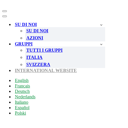
Menu
di
Menu
navigazione
di
SU DI NOI
navigazione
SU DI NOI
AZIONI
GRUPPI
TUTTI I GRUPPI
ITALIA
SVIZZERA
INTERNATIONAL WEBSITE
English
Français
Deutsch
Nederlands
Italiano
Español
Polski