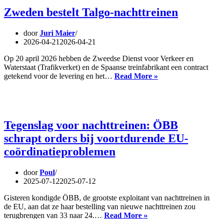
Zweden bestelt Talgo-nachttreinen
door
Juri Maier
2026-04-21
2026-04-21
Op 20 april 2026 hebben de Zweedse Dienst voor Verkeer en
Waterstaat (Trafikverket) en de Spaanse treinfabrikant een contract
Zweden
getekend voor de levering en het…
Read More »
bestelt
Talgo-
nachttreinen
Tegenslag voor nachttreinen: ÖBB
schrapt orders bij voortdurende EU-
coördinatieproblemen
door
Poul
2025-07-12
2025-07-12
Gisteren kondigde ÖBB, de grootste exploitant van nachttreinen in
de EU, aan dat ze haar bestelling van nieuwe nachttreinen zou
Tegenslag
terugbrengen van 33 naar 24.…
Read More »