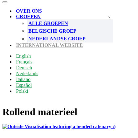
Menu
Navigatie
Menu
OVER ONS
GROEPEN
ALLE GROEPEN
BELGISCHE GROEP
NEDERLANDSE GROEP
INTERNATIONAL WEBSITE
English
Français
Deutsch
Nederlands
Italiano
Español
Polski
Rollend materieel