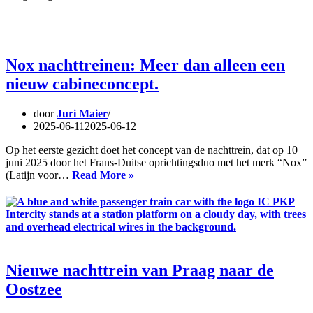
voor
nachttreinen:
ÖBB
schrapt
orders
Nox nachttreinen: Meer dan alleen een
bij
nieuw cabineconcept.
voortdurende
EU-
coördinatieprobleme
door
Juri Maier
2025-06-11
2025-06-12
Op het eerste gezicht doet het concept van de nachttrein, dat op 10
juni 2025 door het Frans-Duitse oprichtingsduo met het merk “Nox”
Nox
(Latijn voor…
Read More »
nachttreinen:
Meer
dan
alleen
een
nieuw
cabineconcept.
Nieuwe nachttrein van Praag naar de
Oostzee