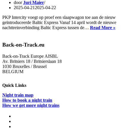
door
Juri Maier
2025-04-21
2025-04-22
PKP Intercity voegt op proef een slaapwagon toe aan de nieuw
geïntroduceerde Baltic Express Vanaf 14 april wordt de nieuwe
Nieuw
nachttreinverbinding Baltic Express tussen de…
Read More »
nachtt
van
Praag
Back-on-Track.eu
naar
de
Back-on-Track Europe AISBL
Oostze
Av. Britsiers 18 / Britsierslaan 18
1030 Bruxelles / Brussel
BELGIUM
Quick Links
Night train map
How to book a night train
How we get more night trains