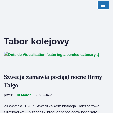
Przejdź
do
treści
Tabor kolejowy
Szwecja zamawia pociągi nocne firmy
Talgo
przez
Juri Maier
2026-04-21
20 kwietnia 2026 r. Szwedzka Administracja Transportowa
(Trafikverket) i hiszpański producent pociągów podpisały