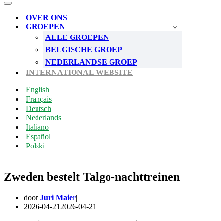
Menu
Navigatie
Menu
OVER ONS
GROEPEN
ALLE GROEPEN
BELGISCHE GROEP
NEDERLANDSE GROEP
INTERNATIONAL WEBSITE
English
Français
Deutsch
Nederlands
Italiano
Español
Polski
Zweden bestelt Talgo-nachttreinen
door
Juri Maier
2026-04-21
2026-04-21