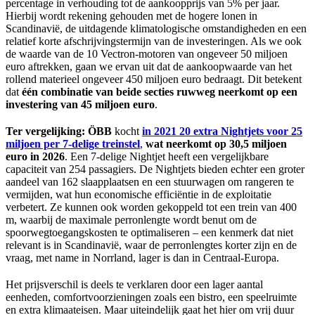
percentage in verhouding tot de aankoopprijs van 5% per jaar.
Hierbij wordt rekening gehouden met de hogere lonen in
Scandinavië, de uitdagende klimatologische omstandigheden en een
relatief korte afschrijvingstermijn van de investeringen. Als we ook
de waarde van de 10 Vectron-motoren van ongeveer 50 miljoen
euro aftrekken, gaan we ervan uit dat de aankoopwaarde van het
rollend materieel ongeveer 450 miljoen euro bedraagt. Dit betekent
dat
één combinatie van beide secties ruwweg neerkomt op een
investering van 45 miljoen euro
.
Ter vergelijking: ÖBB
kocht
in 2021 20 extra Nightjets voor 25
miljoen per 7-delige treinstel
,
wat neerkomt op 30,5 miljoen
euro in 2026
. Een 7-delige Nightjet heeft een vergelijkbare
capaciteit van 254 passagiers. De Nightjets bieden echter een groter
aandeel van 162 slaapplaatsen en een stuurwagen om rangeren te
vermijden, wat hun economische efficiëntie in de exploitatie
verbetert. Ze kunnen ook worden gekoppeld tot een trein van 400
m, waarbij de maximale perronlengte wordt benut om de
spoorwegtoegangskosten te optimaliseren – een kenmerk dat niet
relevant is in Scandinavië, waar de perronlengtes korter zijn en de
vraag, met name in Norrland, lager is dan in Centraal-Europa.
Het prijsverschil is deels te verklaren door een lager aantal
eenheden, comfortvoorzieningen zoals een bistro, een speelruimte
en extra klimaateisen. Maar uiteindelijk gaat het hier om vrij duur