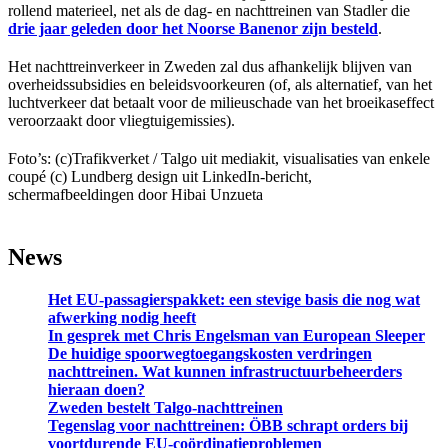
rollend materieel, net als de dag- en nachttreinen van Stadler die
drie jaar geleden door het Noorse Banenor zijn besteld
.
Het nachttreinverkeer in Zweden zal dus afhankelijk blijven van
overheidssubsidies en beleidsvoorkeuren (of, als alternatief, van het
luchtverkeer dat betaalt voor de milieuschade van het broeikaseffect
veroorzaakt door vliegtuigemissies).
Foto’s: (c)Trafikverket / Talgo uit mediakit, visualisaties van enkele
coupé (c) Lundberg design uit LinkedIn-bericht,
schermafbeeldingen door Hibai Unzueta
News
Het EU-passagierspakket: een stevige basis die nog wat
afwerking nodig heeft
In gesprek met Chris Engelsman van European Sleeper
De huidige spoorwegtoegangskosten verdringen
nachttreinen. Wat kunnen infrastructuurbeheerders
hieraan doen?
Zweden bestelt Talgo-nachttreinen
Tegenslag voor nachttreinen: ÖBB schrapt orders bij
voortdurende EU-coördinatieproblemen