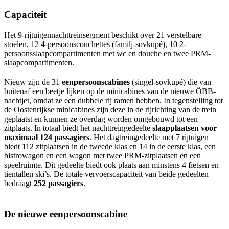
Capaciteit
Het 9-rijtuigennachttreinsegment beschikt over 21 verstelbare
stoelen, 12 4-persoonscouchettes (familj-sovkupé), 10 2-
persoonsslaapcompartimenten met wc en douche en twee PRM-
slaapcompartimenten.
Nieuw zijn de 31
eenpersoonscabines
(singel-sovkupé) die van
buitenaf een beetje lijken op de minicabines van de nieuwe ÖBB-
nachtjet, omdat ze een dubbele rij ramen hebben. In tegenstelling tot
de Oostenrijkse minicabines zijn deze in de rijrichting van de trein
geplaatst en kunnen ze overdag worden omgebouwd tot een
zitplaats. In totaal biedt het nachttreingedeelte
slaapplaatsen voor
maximaal 124 passagiers
. Het dagtreingedeelte met 7 rijtuigen
biedt 112 zitplaatsen in de tweede klas en 14 in de eerste klas, een
bistrowagon en een wagon met twee PRM-zitplaatsen en een
speelruimte. Dit gedeelte biedt ook plaats aan minstens 4 fietsen en
tientallen ski’s. De totale vervoerscapaciteit van beide gedeelten
bedraagt
252 passagiers
.
De nieuwe eenpersoonscabine