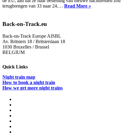
de EU, aan dat ze haar bestelling van nieuwe nachttreinen zou
Tegenslag
terugbrengen van 33 naar 24.…
Read More »
voor
nachttreinen:
ÖBB
Back-on-Track.eu
schrapt
orders
Back-on-Track Europe AISBL
bij
Av. Britsiers 18 / Britsierslaan 18
voortdurende
1030 Bruxelles / Brussel
EU-
BELGIUM
coördinatieprobleme
Quick Links
Night train map
How to book a night train
How we get more night trains