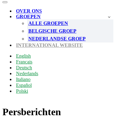
Menu
Navigatie
Menu
OVER ONS
GROEPEN
ALLE GROEPEN
BELGISCHE GROEP
NEDERLANDSE GROEP
INTERNATIONAL WEBSITE
English
Français
Deutsch
Nederlands
Italiano
Español
Polski
Persberichten