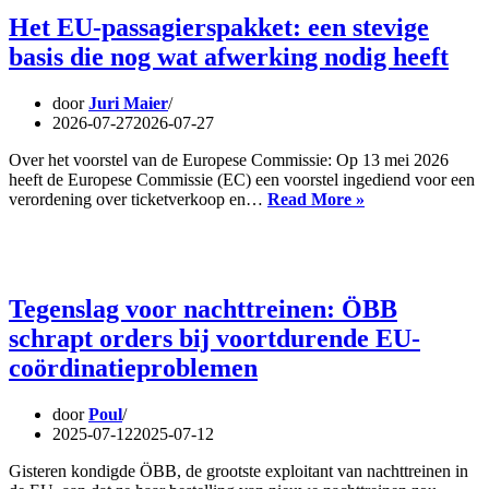
Het EU-passagierspakket: een stevige
basis die nog wat afwerking nodig heeft
door
Juri Maier
2026-07-27
2026-07-27
Over het voorstel van de Europese Commissie: Op 13 mei 2026
heeft de Europese Commissie (EC) een voorstel ingediend voor een
Het
verordening over ticketverkoop en…
Read More »
EU-
passagierspakket
een
stevige
basis
Tegenslag voor nachttreinen: ÖBB
die
schrapt orders bij voortdurende EU-
nog
wat
coördinatieproblemen
afwerking
nodig
door
Poul
heeft
2025-07-12
2025-07-12
Gisteren kondigde ÖBB, de grootste exploitant van nachttreinen in