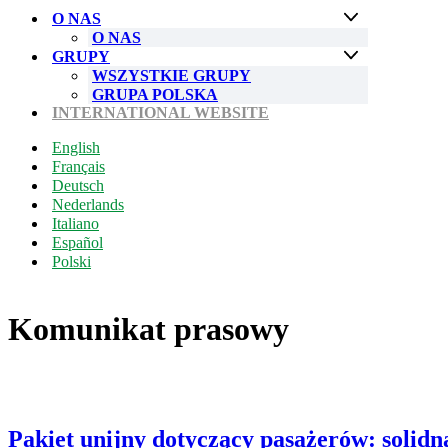
nawigacji
O NAS
O NAS
GRUPY
WSZYSTKIE GRUPY
GRUPA POLSKA
INTERNATIONAL WEBSITE
English
Français
Deutsch
Nederlands
Italiano
Español
Polski
Komunikat prasowy
Pakiet unijny dotyczący pasażerów: soli