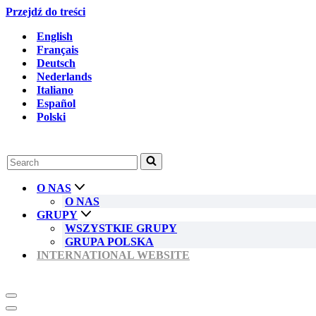
Przejdź do treści
English
Français
Deutsch
Nederlands
Italiano
Español
Polski
Szukaj...
O NAS
O NAS
GRUPY
WSZYSTKIE GRUPY
GRUPA POLSKA
INTERNATIONAL WEBSITE
Menu
nawigacji
Menu