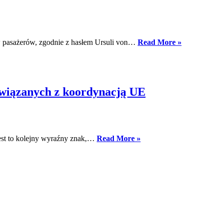
Pakiet
aw pasażerów, zgodnie z hasłem Ursuli von…
Read More »
unijny
dotyczący
pasażerów:
solidna
podstawa,
związanych z koordynacją UE
która
wymaga
dopracowan
Porażka
est to kolejny wyraźny znak,…
Read More »
dla
pociągów
nocnych:
ÖBB
tnie
zamówienia
w
obliczu
trwających