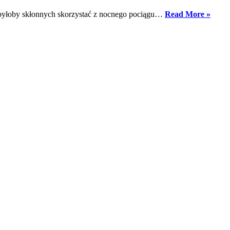
wyzwań
Poten
 byłoby skłonnych skorzystać z nocnego pociągu…
Read More »
związanych
poci
z
nocn
koordynacją
w
UE
zakre
reduk
globa
ociep