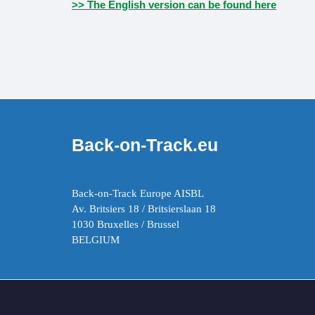
>> The English version can be found here
Back-on-Track.eu
Back-on-Track Europe AISBL
Av. Britsiers 18 / Britsierslaan 18
1030 Bruxelles / Brussel
BELGIUM