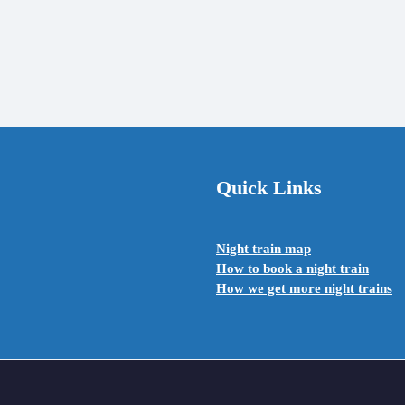
Quick Links
Night train map
How to book a night train
How we get more night trains