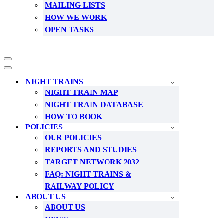
MAILING LISTS
HOW WE WORK
OPEN TASKS
Navigation
Menu
Navigation
Menu
NIGHT TRAINS
NIGHT TRAIN MAP
NIGHT TRAIN DATABASE
HOW TO BOOK
POLICIES
OUR POLICIES
REPORTS AND STUDIES
TARGET NETWORK 2032
FAQ: NIGHT TRAINS &
RAILWAY POLICY
ABOUT US
ABOUT US