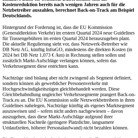
Kostenreduktion bereits nach wenigen Jahren auch für die
Netzbetreiber auszahlen, berechnet Back-on-Track am Beispiel
Deutschlands.
Hintergrund der Forderung ist, dass die EU Kommission
(Generaldirektion Verkehr) im erstern Quartal 2024 neue Guidelines
für Trassengebühren im ersten Quartal 2024 herauszugeben plant.
Die aktuelle Regulierung sieht vor, dass Netzwerk-Betreiber wie
DB Netz AG, künftig InfraGO, mindestens die direkten Kosten (in
2024 bei DB Netz 1,073 € /km) in Rechnung stellen sollen und
zusätzlich Markt-Aufschläge verlangen können, sofern das
Verkehrssegment diese entrichten kann.
Nachtzüge sind bislang aber nicht zwingend als Segment definiert,
sondern können als gewerblicher Personenverkehr mit
Hochgeschwindigkeitszügen gleichbehandelt werden. Diese
Gleichbehabndlung ungleicher Verkehrssegmente prangert Back-on-
Track.eu an. Die EU Kommission solle Netzwerkbetreibern in ihren
Guidelines nahelegen, Nachtzüge künftig als eigenes Marktsegment
auszuweisen und – sofern nicht anders nachgewiesen – davon
auszugehen, dass diese Markt-Aufschläge aufgrund ihrer
strukturellen Nachteile (geringere Platzdichte, langsamere
Umlaufzeiten, höherer Personalaufwand) nicht bezahlen können.