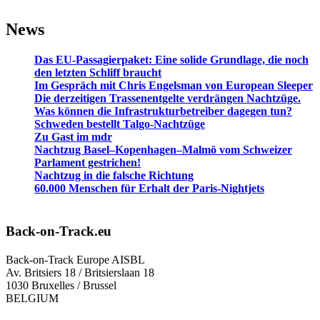
News
Das EU-Passagierpaket: Eine solide Grundlage, die noch
den letzten Schliff braucht
Im Gespräch mit Chris Engelsman von European Sleeper
Die derzeitigen Trassenentgelte verdrängen Nachtzüge.
Was können die Infrastrukturbetreiber dagegen tun?
Schweden bestellt Talgo-Nachtzüge
Zu Gast im mdr
Nachtzug Basel–Kopenhagen–Malmö vom Schweizer
Parlament gestrichen!
Nachtzug in die falsche Richtung
60.000 Menschen für Erhalt der Paris-Nightjets
Back-on-Track.eu
Back-on-Track Europe AISBL
Av. Britsiers 18 / Britsierslaan 18
1030 Bruxelles / Brussel
BELGIUM