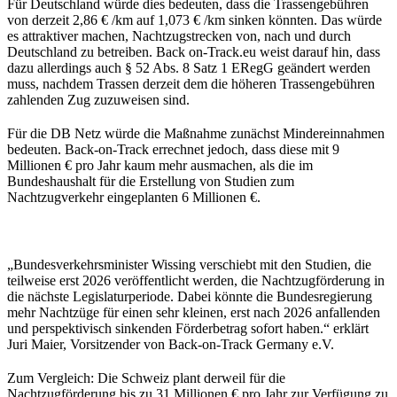
Für Deutschland würde dies bedeuten, dass die Trassengebühren
von derzeit 2,86 € /km auf 1,073 € /km sinken könnten. Das würde
es attraktiver machen, Nachtzugstrecken von, nach und durch
Deutschland zu betreiben. Back on-Track.eu weist darauf hin, dass
dazu allerdings auch § 52 Abs. 8 Satz 1 ERegG geändert werden
muss, nachdem Trassen derzeit dem die höheren Trassengebühren
zahlenden Zug zuzuweisen sind.
Für die DB Netz würde die Maßnahme zunächst Mindereinnahmen
bedeuten. Back-on-Track errechnet jedoch, dass diese mit 9
Millionen € pro Jahr kaum mehr ausmachen, als die im
Bundeshaushalt für die Erstellung von Studien zum
Nachtzugverkehr eingeplanten 6 Millionen €.
„Bundesverkehrsminister Wissing verschiebt mit den Studien, die
teilweise erst 2026 veröffentlicht werden, die Nachtzugförderung in
die nächste Legislaturperiode. Dabei könnte die Bundesregierung
mehr Nachtzüge für einen sehr kleinen, erst nach 2026 anfallenden
und perspektivisch sinkenden Förderbetrag sofort haben.“ erklärt
Juri Maier, Vorsitzender von Back-on-Track Germany e.V.
Zum Vergleich: Die Schweiz plant derweil für die
Nachtzugförderung bis zu 31 Millionen € pro Jahr zur Verfügung zu