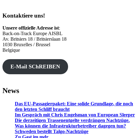
Kontaktiere uns!
Unsere offizielle Adresse ist
:
Back-on-Track Europe AISBL
Av. Britsiers 18 / Britsierslaan 18
1030 Bruxelles / Brussel
Belgique
E-Mail SChREIBEN
News
Das EU-Passagierpaket: Eine solide Grundlage, die noch
den letzten Schliff braucht
Im Gespräch mit Chris Engelsman von European Sleeper
Die derzeitigen Trassenentgelte verdrängen Nachtzüge.
Was können die Infrastrukturbetreiber dagegen tun?
Schweden bestellt Talgo-Nachtzüge
Zu Gast im mdr