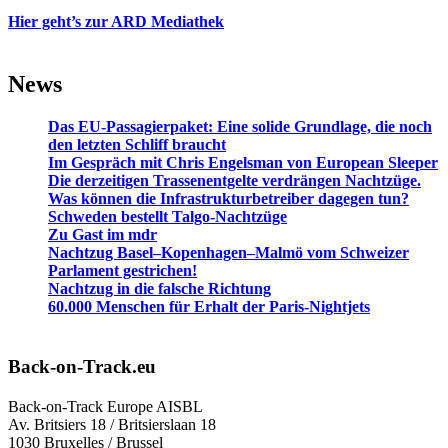
Hier geht’s zur ARD Mediathek
News
Das EU-Passagierpaket: Eine solide Grundlage, die noch
den letzten Schliff braucht
Im Gespräch mit Chris Engelsman von European Sleeper
Die derzeitigen Trassenentgelte verdrängen Nachtzüge.
Was können die Infrastrukturbetreiber dagegen tun?
Schweden bestellt Talgo-Nachtzüge
Zu Gast im mdr
Nachtzug Basel–Kopenhagen–Malmö vom Schweizer
Parlament gestrichen!
Nachtzug in die falsche Richtung
60.000 Menschen für Erhalt der Paris-Nightjets
Back-on-Track.eu
Back-on-Track Europe AISBL
Av. Britsiers 18 / Britsierslaan 18
1030 Bruxelles / Brussel