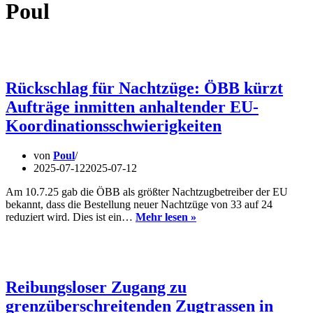
Poul
Rückschlag für Nachtzüge: ÖBB kürzt
Aufträge inmitten anhaltender EU-
Koordinationsschwierigkeiten
von
Poul
2025-07-12
2025-07-12
Am 10.7.25 gab die ÖBB als größter Nachtzugbetreiber der EU
bekannt, dass die Bestellung neuer Nachtzüge von 33 auf 24
Rückschlag
reduziert wird. Dies ist ein…
Mehr lesen »
für
Nachtzüge:
ÖBB
kürzt
Aufträge
Reibungsloser Zugang zu
inmitten
grenzüberschreitenden Zugtrassen in
anhaltender