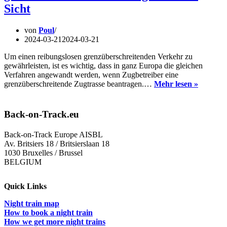
EU-
Sicht
Koordinationsschwierigk
von
Poul
2024-03-21
2024-03-21
Um einen reibungslosen grenzüberschreitenden Verkehr zu
gewährleisten, ist es wichtig, dass in ganz Europa die gleichen
Verfahren angewandt werden, wenn Zugbetreiber eine
Reibung
grenzüberschreitende Zugtrasse beantragen.…
Mehr lesen »
Zugang
zu
grenzüb
Back-on-Track.eu
Zugtras
in
Back-on-Track Europe AISBL
Sicht
Av. Britsiers 18 / Britsierslaan 18
1030 Bruxelles / Brussel
BELGIUM
Quick Links
Night train map
How to book a night train
How we get more night trains