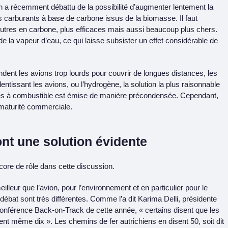
 a récemment débattu de la possibilité d’augmenter lentement la
s carburants à base de carbone issus de la biomasse. Il faut
eutres en carbone, plus efficaces mais aussi beaucoup plus chers.
 la vapeur d’eau, ce qui laisse subsister un effet considérable de
endent les avions trop lourds pour couvrir de longues distances, les
lentissant les avions, ou l’hydrogène, la solution la plus raisonnable
iles à combustible est émise de manière précondensée. Cependant,
 maturité commerciale.
ont une solution évidente
ore de rôle dans cette discussion.
lleur que l’avion, pour l’environnement et en particulier pour le
débat sont très différentes. Comme l’a dit Karima Delli, présidente
nférence Back-on-Track de cette année, « certains disent que les
ent même dix ». Les chemins de fer autrichiens en disent 50, soit dit