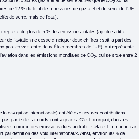
ensation et d’autres gaz à effet de serre autres que le CO
sur la
2
 près de 12 % du total des émissions de gaz à effet de serre de l’UE
effet de serre, mais de l’eau).
qui représente plus de 5 % des émissions totales (ajoutée à titre
eur de l’aviation ne cesse d’indiquer deux chiffres : soit la part des
end pas les vols entre deux États membres de l’UE), qui représente
e l’aviation dans les émissions mondiales de CO
, qui se situe entre 2
2
 la navigation internationale) ont été exclues des contributions
 pas partie des accords contraignants. C’est pourquoi, dans les
ilisées comme des émissions dues au trafic. Cela est trompeur, car
par définition des vols internationaux. Ainsi, environ 80 % de