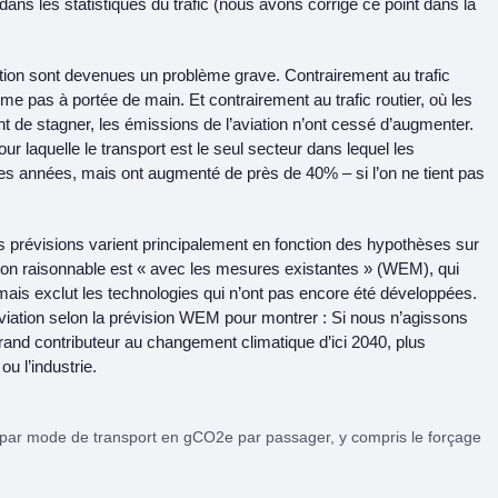
dans les statistiques du trafic (nous avons corrigé ce point dans la
ion sont devenues un problème grave. Contrairement au trafic
me pas à portée de main. Et contrairement au trafic routier, où les
 de stagner, les émissions de l’aviation n’ont cessé d’augmenter.
our laquelle le transport est le seul secteur dans lequel les
es années, mais ont augmenté de près de 40% – si l’on ne tient pas
s prévisions varient principalement en fonction des hypothèses sur
ision raisonnable est « avec les mesures existantes » (WEM), qui
 mais exclut les technologies qui n’ont pas encore été développées.
viation selon la prévision WEM pour montrer : Si nous n’agissons
grand contributeur au changement climatique d’ici 2040, plus
u l’industrie.
t par mode de transport en gCO2e par passager, y compris le forçage