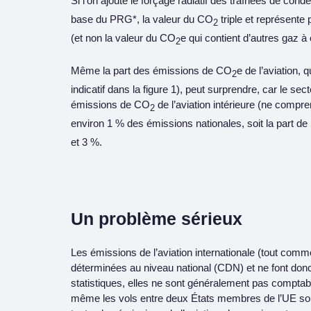
Si l’on ajoute le forçage radiatif des traînées de cond
base du PRG*, la valeur du CO
triple et représente
2
(et non la valeur du CO
e qui contient d’autres gaz à 
2
Même la part des émissions de CO
e de l’aviation, 
2
indicatif dans la figure 1), peut surprendre, car le sect
émissions de CO
de l’aviation intérieure (ne compr
2
environ 1 % des émissions nationales, soit la part d
et 3 %.
Un problème sérieux
Les émissions de l’aviation internationale (tout comme
déterminées au niveau national (CDN) et ne font donc
statistiques, elles ne sont généralement pas comptab
même les vols entre deux États membres de l’UE sont 