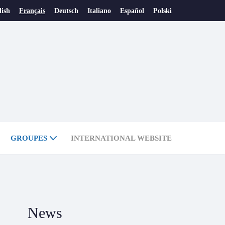
lish
Français
Deutsch
Italiano
Español
Polski
GROUPES
INTERNATIONAL WEBSITE
News