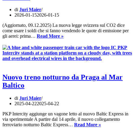
di
Juri Maier
2026-01-15
2026-01-15
(Aggiornato, 09.12.2025) La nuova legge svizzera sul CO2 dice
come usare i soldi che si fanno vendendo le quote di emissione per
Il
gli aerei: prima…
Read More »
treno
notturno
Basilea–
Copenaghen–
Malmö
è
stato
Nuovo treno notturno da Praga al Mar
cancellato
Baltico
dal
Parlamento
svizzero!
di
Juri Maier
2025-04-22
2025-04-22
PKP Intercity aggiunge un vagone letto al nuovo Baltic Express in
via sperimentale A partire dal 14 aprile, il nuovo collegamento
Nuovo
ferroviario notturno Baltic Express…
Read More »
treno