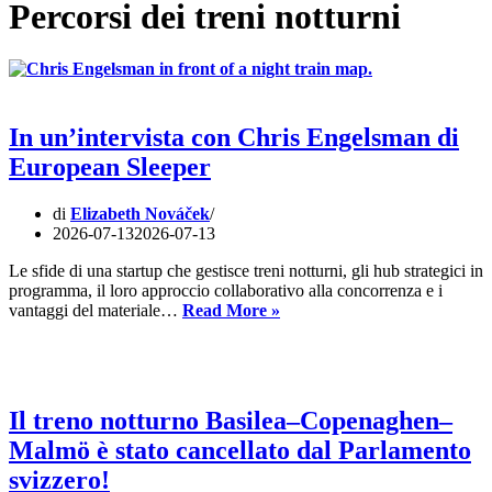
Percorsi dei treni notturni
In un’intervista con Chris Engelsman di
European Sleeper
di
Elizabeth Nováček
2026-07-13
2026-07-13
Le sfide di una startup che gestisce treni notturni, gli hub strategici in
programma, il loro approccio collaborativo alla concorrenza e i
In
vantaggi del materiale…
Read More »
un’intervista
con
Chris
Engelsman
di
Il treno notturno Basilea–Copenaghen–
European
Malmö è stato cancellato dal Parlamento
Sleeper
svizzero!