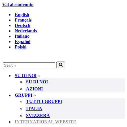
Vai al contenuto
English
Français
Deutsch
Nederlands
Italiano
Español
Polski
Ricerca
per
...
SU DI NOI
SU DI NOI
AZIONI
GRUPPI
TUTTI I GRUPPI
ITALIA
SVIZZERA
INTERNATIONAL WEBSITE