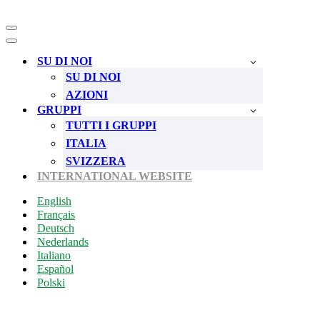
Menu
di
Menu
navigazione
di
SU DI NOI
navigazione
SU DI NOI
AZIONI
GRUPPI
TUTTI I GRUPPI
ITALIA
SVIZZERA
INTERNATIONAL WEBSITE
English
Français
Deutsch
Nederlands
Italiano
Español
Polski