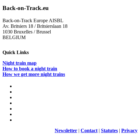
notturno
da
Back-on-Track.eu
Praga
al
Back-on-Track Europe AISBL
Mar
Av. Britsiers 18 / Britsierslaan 18
Baltico
1030 Bruxelles / Brussel
BELGIUM
Quick Links
Night train map
How to book a night train
How we get more night trains
Newsletter
|
Contact
|
Statutes
|
Privacy