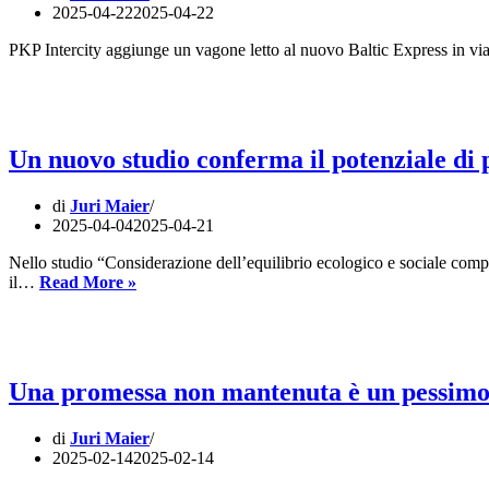
2025-04-22
2025-04-22
PKP Intercity aggiunge un vagone letto al nuovo Baltic Express in via
Un nuovo studio conferma il potenziale di p
di
Juri Maier
2025-04-04
2025-04-21
Nello studio “Considerazione dell’equilibrio ecologico e sociale comp
Un
il…
Read More »
nuovo
studio
conferma
il
potenziale
Una promessa non mantenuta è un pessimo 
di
protezione
di
Juri Maier
del
2025-02-14
2025-02-14
clima
dei