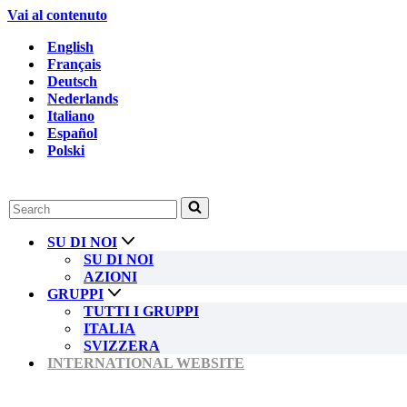
Vai al contenuto
English
Français
Deutsch
Nederlands
Italiano
Español
Polski
Ricerca
per
...
SU DI NOI
SU DI NOI
AZIONI
GRUPPI
TUTTI I GRUPPI
ITALIA
SVIZZERA
INTERNATIONAL WEBSITE