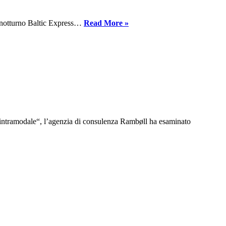
cabina.
Nuovo
io notturno Baltic Express…
Read More »
treno
notturno
da
Praga
al
Mar
Baltico
e intramodale“, l’agenzia di consulenza Rambøll ha esaminato