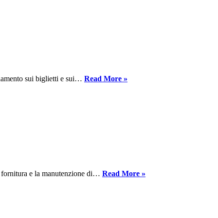
Il
amento sui biglietti e sui…
Read More »
pacchetto
UE
sui
passeggeri:
una
base
solida
che
ha
bisogno
La
la fornitura e la manutenzione di…
Read More »
di
Svezia
qualche
ordina
ritocco
i
treni
notturni