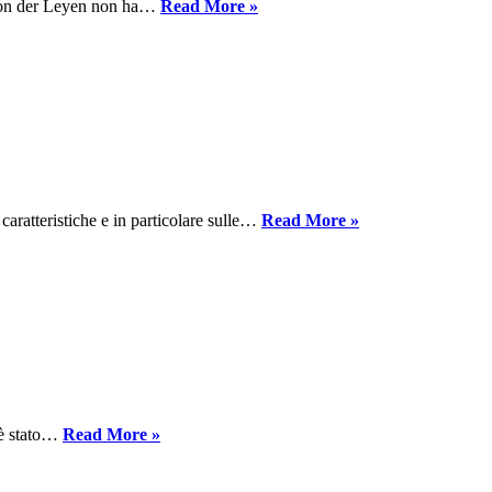
Una
a von der Leyen non ha…
Read More »
promessa
non
mantenuta
è
un
pessimo
inizio.
Finalmente
caratteristiche e in particolare sulle…
Read More »
“on
track”:
Il
Nightjet
di
nuova
generazione
delle
ÖBB
IC
e è stato…
Read More »
Notte
inizia