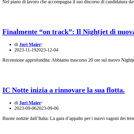
Nel piano di lavoro che accompagna il suo discorso di candidatura 
treni
notturni.
Finalmente “on track”: Il Nightjet di nuo
di
Juri Maier
2023-11-19
2023-12-04
Recensione approfondita: Abbiamo trascorso 20 ore sul nuovo Nightjet, 
IC Notte inizia a rinnovare la sua flotta.
di
Juri Maier
2023-09-06
2023-09-06
Buone notizie dall’Italia: La gara d’appalto per i nuovi vagoni dei tre