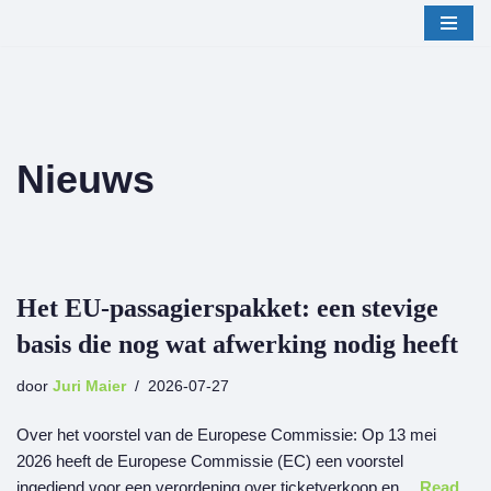
Ga
naar
de
inhoud
Nieuws
Het EU-passagierspakket: een stevige
basis die nog wat afwerking nodig heeft
door
Juri Maier
2026-07-27
Over het voorstel van de Europese Commissie: Op 13 mei
2026 heeft de Europese Commissie (EC) een voorstel
ingediend voor een verordening over ticketverkoop en…
Read