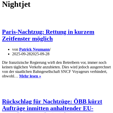
Nightjet
Paris-Nachtzug: Rettung in kurzem
Zeitfenster möglich
von
Patrick Neumann
2025-09-28
2025-09-28
Die franzözische Regierung wirft den Betreibern vor, immer noch
keinen täglichen Verkehr anzubieten. Dies wird jedoch ausgerechnet
von der staatlichen Bahngesellschaft SNCF Voyageurs verhindert,
Paris-
obwohl…
Mehr lesen »
Nachtzug:
Rettung
in
kurzem
Zeitfenster
Rückschlag für Nachtzüge: ÖBB kürzt
möglich
Aufträge inmitten anhaltender EU-