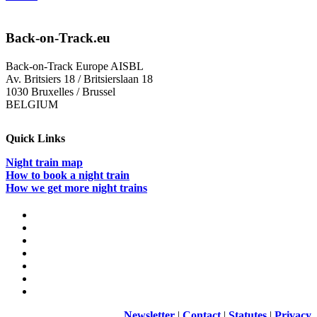
Community
im
Dialog
Back-on-Track.eu
mit
der
Back-on-Track Europe AISBL
ÖBB
Av. Britsiers 18 / Britsierslaan 18
–
1030 Bruxelles / Brussel
Ein
BELGIUM
Treffen
in
der
Quick Links
Open
Innovation
Night train map
Factory
How to book a night train
in
How we get more night trains
Wien
Newsletter
|
Contact
|
Statutes
|
Privacy