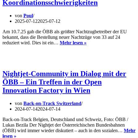
Koordinationsschwierigkeiten
von
Poul
2025-07-12
2025-07-12
Am 10.7.25 gab die ÖBB als größter Nachtzugbetreiber der EU
bekannt, dass die Bestellung neuer Nachtzüge von 33 auf 24
Rückschlag
reduziert wird. Dies ist ein…
Mehr lesen »
für
Nachtzüge:
ÖBB
kürzt
Aufträge
Nightjet-Community im Dialog mit der
inmitten
ÖBB – Ein Treffen in der Open
anhaltender
EU-
Innovation Factory in Wien
Koordinationsschwierigk
von
Back-on-Track Switzerland
2024-07-14
2024-07-14
Back-on-Track Belgien, Deutschland und Schweiz, Foto: ÖBB /
Lukas Bezila Der Nightjet der Österreichischen Bundesbahnen
(ÖBB) wird immer wieder diskutiert – auch in den sozialen…
Mehr
Nightjet-
lesen »