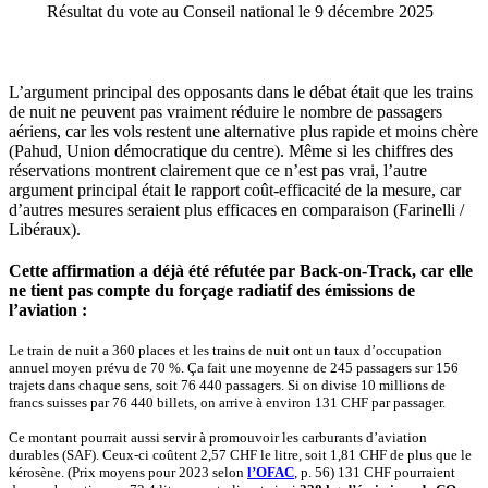
Résultat du vote au Conseil national le 9 décembre 2025
L’argument principal des opposants dans le débat était que les trains
de nuit ne peuvent pas vraiment réduire le nombre de passagers
aériens, car les vols restent une alternative plus rapide et moins chère
(Pahud, Union démocratique du centre). Même si les chiffres des
réservations montrent clairement que ce n’est pas vrai, l’autre
argument principal était le rapport coût-efficacité de la mesure, car
d’autres mesures seraient plus efficaces en comparaison (Farinelli /
Libéraux).
Cette affirmation a déjà été réfutée par Back-on-Track, car elle
ne tient pas compte du forçage radiatif des émissions de
l’aviation :
Le train de nuit a 360 places et les trains de nuit ont un taux d’occupation
annuel moyen prévu de 70 %. Ça fait une moyenne de 245 passagers sur 156
trajets dans chaque sens, soit 76 440 passagers. Si on divise 10 millions de
francs suisses par 76 440 billets, on arrive à environ 131 CHF par passager.
Ce montant pourrait aussi servir à promouvoir les carburants d’aviation
durables (SAF). Ceux-ci coûtent 2,57 CHF le litre, soit 1,81 CHF de plus que le
kérosène. (Prix moyens pour 2023 selon
l’OFAC
, p. 56) 131 CHF pourraient