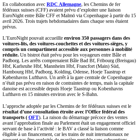
En collaboration avec
RDC Allemagne
, les Chemins de fer
fédéraux suisses (CFF) avaient prévu d’exploiter une liaison
EuroNight entre Bâle CFF et Malmö via Copenhague à partir du 15
avril 2026. Trois trajets hebdomadaires dans chaque sens étaient
prévus.
L’EuroNight pouvait accueillir
environ 350 passagers dans des
voitures-lits, des voitures-couchettes et des voitures-sièges, y
compris un compartiment accessible aux personnes à mobilité
réduite.
Un bistrot était prévu pour les voyageurs entre Bâle et
Padborg. Les arrêts comprenaient Bâle Bad Bf, Fribourg (Breisgau)
Hbf, Karlsruhe Hbf, Mannheim Hbf, Francfort (Main) Süd,
Hambourg Hbf, Padborg, Kolding, Odense, Hoeje Taastrup et
Københavns Lufthavn. Un arrêt à la gare centrale de Copenhague
n’était pas prévu en raison de contraintes de temps, mais la capitale
danoise est accessible depuis Hoeje Taastrup ou Kobenhavns
Lufthavn en 15 minutes environ avec le S-Bahn.
L’approche adoptée par les Chemins de fer fédéraux suisses est le
résultat d’une consultation étroite avec l’Office fédéral des
transports (
OFT
). La raison du démarrage précoce des ventes
avant l’approbation finale au Parlement était un engagement officiel
servant de base à l’activité : le BAV a classé la liaison comme
éligible à un financement, car les trains de nuit internationaux ne
peuvent pas être exploités de manière rentable sans subventions