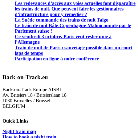
Les redevances d’accès aux voies actuelles font disparaître
les trains de nuit. Que peuvent faire les gestionnaires
d’infrastructure pour y remédier ?
La Suède commande des trains de nuit Talgo
Le train de nuit Bâle-Copenhague-Malmö annulé par le
Parlement suisse !
Ce vendredi 3 octobre, Paris veut rester unie à
l’Allemagne
Train de nuit de Paris : sauvetage possible dans un court
laps de temps
Participation en ligne à notre conférence
Back-on-Track.eu
Back-on-Track Europe AISBL
Av. Britsiers 18 / Britsierslaan 18
1030 Bruxelles / Brussel
BELGIUM
Quick Links
Night train map
How to book a night train