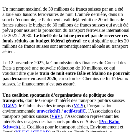
Un montant maximal de 30 millions de francs suisses par an a été
alloué aux liaisons ferroviaires de nuit. L’année dernière, dans un
souci d’économie, le Parlement avait déjà réduit de 20 millions de
francs suisses le budget de 30 millions de francs suisses qui avait été
prévu pour assurer la promotion du transport ferroviaire international
de 2025 à 2030.
Le libellé de la loi ne permet pas de reverser ces
fonds réduits au budget fédéral général
, ce qui signifie que les 20
millions de francs suisses sont automatiquement alloués au transport
aérien.
Le 12 novembre 2025, la Commission des finances du Conseil des
États a proposé une nouvelle réduction de 10 millions, ce qui
voudrait dire que le
train de nuit entre Bâle et Malmö ne pourrait
pas démarrer en avril 2026
, car selon les Chemins de fer fédéraux
suisses, le financement n’est pas assuré.
Une
coalition
spontanée
d’organisations de politique des
transports
, dont le Groupe d’intérêt des transports publics suisses
(
IGöV)
, le Club suisse des transports (
VCS
), l’organisation
environnementale
umverkehR
/
actif-trafiC
, l’Association des
transports publics suisses (
VöV
), l’Association représentant les
intérêts des usagers des transports publics en Suisse (
Pro Bahn
Schweiz
), la Coalition pour le transport aérien, Environnement et