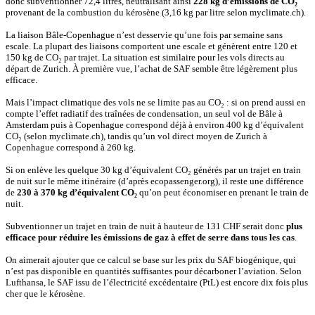
donc subventionner 72,4 litres, neutralisant ainsi
228 kg d’émissions de CO₂
provenant de la combustion du kérosène (3,16 kg par litre selon myclimate.ch).
La liaison Bâle-Copenhague n’est desservie qu’une fois par semaine sans
escale. La plupart des liaisons comportent une escale et génèrent entre 120 et
150 kg de CO₂ par trajet. La situation est similaire pour les vols directs au
départ de Zurich. À première vue, l’achat de SAF semble être légèrement plus
efficace.
Mais l’impact climatique des vols ne se limite pas au CO₂ : si on prend aussi en
compte l’effet radiatif des traînées de condensation, un seul vol de Bâle à
Amsterdam puis à Copenhague correspond déjà à environ 400 kg d’équivalent
CO₂ (selon myclimate.ch), tandis qu’un vol direct moyen de Zurich à
Copenhague correspond à 260 kg.
Si on enlève les quelque 30 kg d’équivalent CO₂ générés par un trajet en train
de nuit sur le même itinéraire (d’après ecopassenger.org), il reste une différence
de
230 à 370 kg d’équivalent CO₂
qu’on peut économiser en prenant le train de
nuit.
Subventionner un trajet en train de nuit à hauteur de 131 CHF serait donc
plus
efficace pour réduire les émissions de gaz à effet de serre dans tous les cas
.
On aimerait ajouter que ce calcul se base sur les prix du SAF biogénique, qui
n’est pas disponible en quantités suffisantes pour décarboner l’aviation. Selon
Lufthansa, le SAF issu de l’électricité excédentaire (PtL) est encore dix fois plus
cher que le kérosène.