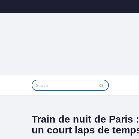
Aller
au
contenu
Train de nuit de Paris
un court laps de temp