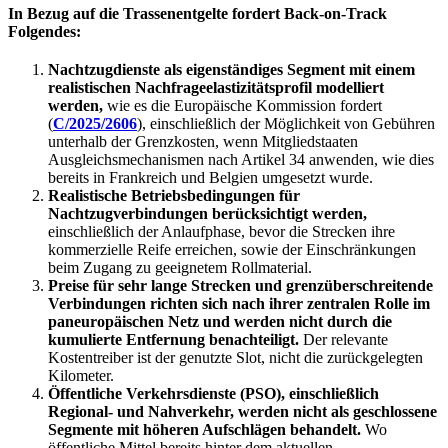
In Bezug auf die Trassenentgelte fordert Back-on-Track
Folgendes:
Nachtzugdienste als eigenständiges Segment mit einem
realistischen Nachfrageelastizitätsprofil modelliert
werden,
wie es die Europäische Kommission fordert
(
C/2025/2606
), einschließlich der Möglichkeit von Gebühren
unterhalb der Grenzkosten, wenn Mitgliedstaaten
Ausgleichsmechanismen nach Artikel 34 anwenden, wie dies
bereits in Frankreich und Belgien umgesetzt wurde.
Realistische Betriebsbedingungen für
Nachtzugverbindungen berücksichtigt werden,
einschließlich der Anlaufphase, bevor die Strecken ihre
kommerzielle Reife erreichen, sowie der Einschränkungen
beim Zugang zu geeignetem Rollmaterial.
Preise für sehr lange Strecken und grenzüberschreitende
Verbindungen richten sich nach ihrer zentralen Rolle im
paneuropäischen Netz und werden nicht durch die
kumulierte Entfernung benachteiligt.
Der relevante
Kostentreiber ist der genutzte Slot, nicht die zurückgelegten
Kilometer.
Öffentliche Verkehrsdienste (PSO), einschließlich
Regional- und Nahverkehr, werden nicht als geschlossene
Segmente mit höheren Aufschlägen behandelt.
Wo
öffentliche Mittel bereits hinter dem aktuellen