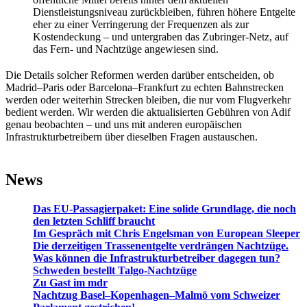
Dienstleistungsniveau zurückbleiben, führen höhere Entgelte
eher zu einer Verringerung der Frequenzen als zur
Kostendeckung – und untergraben das Zubringer-Netz, auf
das Fern- und Nachtzüge angewiesen sind.
Die Details solcher Reformen werden darüber entscheiden, ob
Madrid–Paris oder Barcelona–Frankfurt zu echten Bahnstrecken
werden oder weiterhin Strecken bleiben, die nur vom Flugverkehr
bedient werden. Wir werden die aktualisierten Gebühren von Adif
genau beobachten – und uns mit anderen europäischen
Infrastrukturbetreibern über dieselben Fragen austauschen.
News
Das EU-Passagierpaket: Eine solide Grundlage, die noch
den letzten Schliff braucht
Im Gespräch mit Chris Engelsman von European Sleeper
Die derzeitigen Trassenentgelte verdrängen Nachtzüge.
Was können die Infrastrukturbetreiber dagegen tun?
Schweden bestellt Talgo-Nachtzüge
Zu Gast im mdr
Nachtzug Basel–Kopenhagen–Malmö vom Schweizer