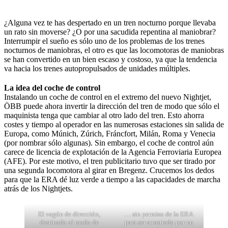
¿Alguna vez te has despertado en un tren nocturno porque llevaba
un rato sin moverse? ¿O por una sacudida repentina al maniobrar?
Interrumpir el sueño es sólo uno de los problemas de los trenes
nocturnos de maniobras, el otro es que las locomotoras de maniobras
se han convertido en un bien escaso y costoso, ya que la tendencia
va hacia los trenes autopropulsados de unidades múltiples.
La idea del coche de control
Instalando un coche de control en el extremo del nuevo Nightjet,
ÖBB puede ahora invertir la dirección del tren de modo que sólo el
maquinista tenga que cambiar al otro lado del tren. Esto ahorra
costes y tiempo al operador en las numerosas estaciones sin salida de
Europa, como Múnich, Zúrich, Fráncfort, Milán, Roma y Venecia
(por nombrar sólo algunas). Sin embargo, el coche de control aún
carece de licencia de explotación de la Agencia Ferroviaria Europea
(AFE). Por este motivo, el tren publicitario tuvo que ser tirado por
una segunda locomotora al girar en Bregenz. Crucemos los dedos
para que la ERA dé luz verde a tiempo a las capacidades de marcha
atrás de los Nightjets.
El vagón de dirección,
… sin permiso de la ERA
destinado al modo de
para ser arrastrado por un