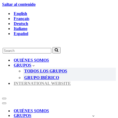
Saltar al contenido
English
Français
Deutsch
Italiano
Español
Buscar...
QUIÉNES SOMOS
GRUPOS
TODOS LOS GRUPOS
GRUPO IBÉRICO
INTERNATIONAL WEBSITE
Menú
de
Menú
navegación
de
QUIÉNES SOMOS
navegación
GRUPOS