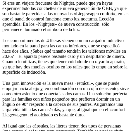
Si eres un viajero frecuente de Nightjet, puede que ya hayas
experimentado las couchettes de nueva generación de ÖBB, ya que
son bastante parecidas a las renovadas «Liegewagen confort», en las
que el panel de control funciona como luz nocturna. Lección
aprendida: En los «Nightjets» de nueva construcción, sólo
permanece iluminado el símbolo de la luz.
Los compartimentos de 4 literas vienen con un cargador inductivo
montado en la pared para las camas inferiores, que se especificó
hace dos años. ¿Sabes qué tamaño tendrán los teléfonos móviles en
2026? – El aparato parece bastante caro y un despilfarro de dinero.
Cuando lo utilizas, tienes que tener cuidado de no rayar tu aparato,
ya que hay dos muelles ocultos en los raíles que lo empujan sobre la
superficie de inducción.
Una gran innovación es la nueva mesa «retráctil», que se puede
empujar hacia abajo y, en combinación con un cojín de asiento, sirve
como otro asiento que conecta las dos camas. Una solución perfecta
para las familias con niños pequeños que prefieren dormir en un
ángulo de 90° respecto a la cabeza de sus padres. Auguramos una
larga vida útil a las camas/sofás, ya que, al igual que en el «confort
Liegewagen», el acolchado es bastante duro.
Al igual que las cápsulas, las literas tienen dos tipos de persianas