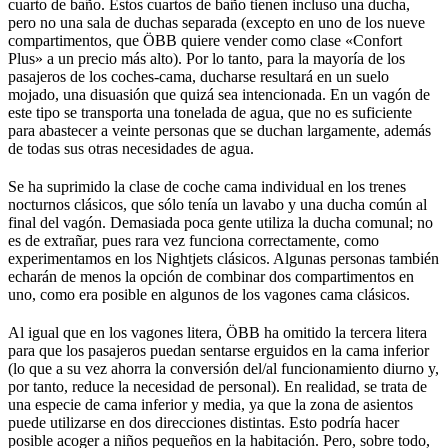
cuarto de baño. Estos cuartos de baño tienen incluso una ducha,
pero no una sala de duchas separada (excepto en uno de los nueve
compartimentos, que ÖBB quiere vender como clase «Confort
Plus» a un precio más alto). Por lo tanto, para la mayoría de los
pasajeros de los coches-cama, ducharse resultará en un suelo
mojado, una disuasión que quizá sea intencionada. En un vagón de
este tipo se transporta una tonelada de agua, que no es suficiente
para abastecer a veinte personas que se duchan largamente, además
de todas sus otras necesidades de agua.
Se ha suprimido la clase de coche cama individual en los trenes
nocturnos clásicos, que sólo tenía un lavabo y una ducha común al
final del vagón. Demasiada poca gente utiliza la ducha comunal; no
es de extrañar, pues rara vez funciona correctamente, como
experimentamos en los Nightjets clásicos. Algunas personas también
echarán de menos la opción de combinar dos compartimentos en
uno, como era posible en algunos de los vagones cama clásicos.
Al igual que en los vagones litera, ÖBB ha omitido la tercera litera
para que los pasajeros puedan sentarse erguidos en la cama inferior
(lo que a su vez ahorra la conversión del/al funcionamiento diurno y,
por tanto, reduce la necesidad de personal). En realidad, se trata de
una especie de cama inferior y media, ya que la zona de asientos
puede utilizarse en dos direcciones distintas. Esto podría hacer
posible acoger a niños pequeños en la habitación. Pero, sobre todo,