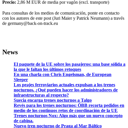
Precio:
2,86 M EUR de media por vagón (excl. transporte)
Para consultas de los medios de comunicación, ponte en contacto
con los autores de este post (Juri Maier y Patrick Neumann) a través
de germany@back-on-track.eu
News
El paquete de la UE sobre los pasajeros: una base sólida a
la que le faltan los últimos retoques
En una charla con Chris Engelsman, de European
Sleeper
Los peajes ferroviarios actuales expulsan a los trenes
nocturnos. ¿Qué pueden hacer los administradores de
infraestructuras al respecto?
Suecia encarga trenes nocturnos a Talgo
Revés para los trenes nocturnos: ÖBB recorta pedidos en
medio de los continuos retos de coordinación de la UE
Trenes nocturnos Nox: Algo más que un nuevo concepto
de cabina.
Nuevo tren nocturno de Praga al Mar Báltico