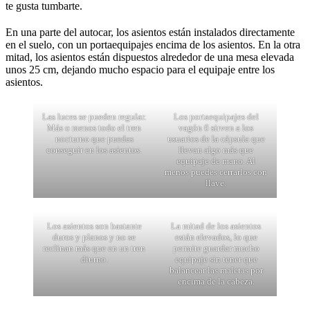
te gusta tumbarte.
En una parte del autocar, los asientos están instalados directamente
en el suelo, con un portaequipajes encima de los asientos. En la otra
mitad, los asientos están dispuestos alrededor de una mesa elevada
unos 25 cm, dejando mucho espacio para el equipaje entre los
asientos.
Las luces se pueden regular.
Los portaequipajes del
Más o menos todo el tren
vagón 6 sirven a los
nocturno que puedas
usuarios de la cápsula que
conseguir en los asientos.
llevan algo más que
equipaje de mano. Al
menos puedes cerrarlos con
llave.
Los asientos son bastante
La mitad de los asientos
duros y planos y no se
están elevados, lo que
reclinan más que en un tren
permite guardar mucho
diurno.
equipaje sin tener que
balancear las maletas por
encima de la cabeza.