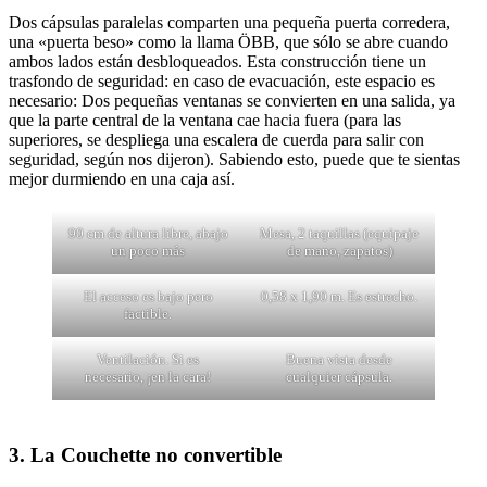
Dos cápsulas paralelas comparten una pequeña puerta corredera,
una «puerta beso» como la llama ÖBB, que sólo se abre cuando
ambos lados están desbloqueados. Esta construcción tiene un
trasfondo de seguridad: en caso de evacuación, este espacio es
necesario: Dos pequeñas ventanas se convierten en una salida, ya
que la parte central de la ventana cae hacia fuera (para las
superiores, se despliega una escalera de cuerda para salir con
seguridad, según nos dijeron). Sabiendo esto, puede que te sientas
mejor durmiendo en una caja así.
90 cm de altura libre, abajo
Mesa, 2 taquillas (equipaje
un poco más
de mano, zapatos)
El acceso es bajo pero
0,58 x 1,90 m. Es estrecho.
factible.
Ventilación. Si es
Buena vista desde
necesario, ¡en la cara!
cualquier cápsula.
3. La Couchette no convertible