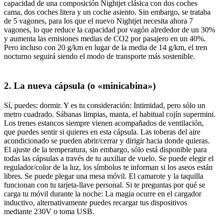
capacidad de una composición Nightjet clásica con dos coches
cama, dos coches litera y un coche asiento. Sin embargo, se trataba
de 5 vagones, para los que el nuevo Nightjet necesita ahora 7
vagones, lo que reduce la capacidad por vagón alrededor de un 30%
y aumenta las emisiones medias de CO2 por pasajero en un 40%.
Pero incluso con 20 g/km en lugar de la media de 14 g/km, el tren
nocturno seguirá siendo el modo de transporte más sostenible.
2. La nueva cápsula (o «minicabina»)
Sí, puedes: dormir. Y es tu consideración: Intimidad, pero sólo un
metro cuadrado. Sábanas limpias, manta, el habitual cojín supermini.
Los trenes estancos siempre vienen acompañados de ventilación,
que puedes sentir si quieres en esta cápsula. Las toberas del aire
acondicionado se pueden abrir/cerrar y dirigir hacia donde quieras.
El ajuste de la temperatura, sin embargo, sólo está disponible para
todas las cápsulas a través de tu auxiliar de vuelo. Se puede elegir el
regulador/color de la luz, los símbolos te informan si los aseos están
libres. Se puede plegar una mesa móvil. El camarote y la taquilla
funcionan con tu tarjeta-llave personal. Si te preguntas por qué se
carga tu móvil durante la noche: La magia ocurre en el cargador
inductivo, alternativamente puedes recargar tus dispositivos
mediante 230V o toma USB.