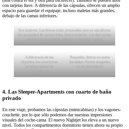
(una contra el sol y otra para oscurecer). También se pueden abrir
con tarjetas llave. A diferencia de las cápsulas, ofrecen un amplio
espacio para guardar el equipaje, incluso maletas más grandes,
debajo de las camas inferiores.
Son mejores: Las literas están preparadas para su uso diurno
sin necesidad de convertirlas. Inconveniente: Las dos camas
afectan menos a las familias/grupos y los precios
A diferencia de las
Respaldo, fieltro en todos
cápsulas, las couchettes
los lados: Parece acogedor,
permiten ajustar la
es un mal asiento
temperatura
4. Las Sleeper-Apartments con cuarto de baño
privado
En este viaje, probamos las cápsulas (minicabinas) y los vagones-
couchette, por lo que sólo podemos dar nuestras impresiones
visuales del coche-cama. El nuevo Nightjet los eleva a un nuevo
nivel. Todos los compartimentos dormitorio tienen ahora su propio